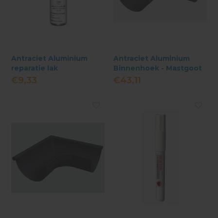
Antraciet Aluminium
Antraciet Aluminium
reparatie lak
Binnenhoek - Mastgoot
333 - Haaks
€9,33
€43,11