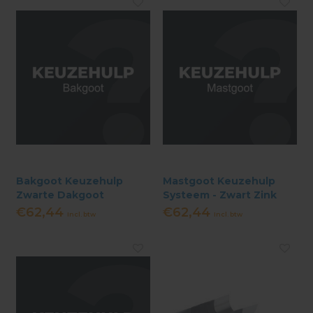
Bakgoot Keuzehulp
Mastgoot Keuzehulp
Zwarte Dakgoot
Systeem - Zwart Zink
Systeem - Zwart
€62,44
€62,44
Incl. btw
Incl. btw
Aluminium