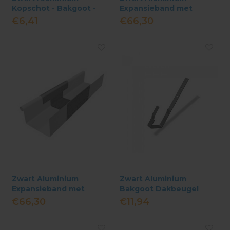
Kopschot - Bakgoot -
Expansieband met
B333
rubber - M333 incl. kraal
€6,41
€66,30
Zwart Aluminium
Zwart Aluminium
Expansieband met
Bakgoot Dakbeugel
rubber - B333 incl. kraal
B333 - 90° Met Lip
€66,30
€11,94