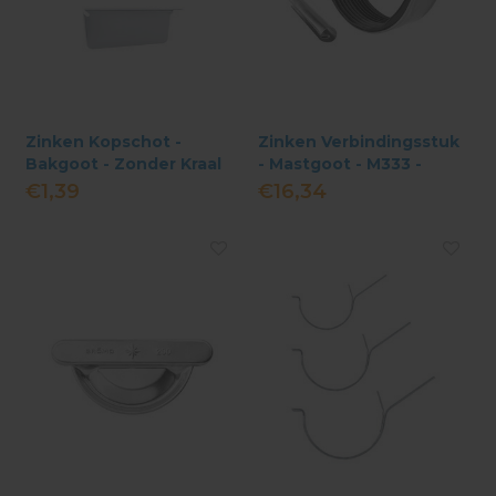
Zinken Kopschot -
Zinken Verbindingsstuk
Bakgoot - Zonder Kraal
- Mastgoot - M333 -
kliksysteem
€1,39
€16,34