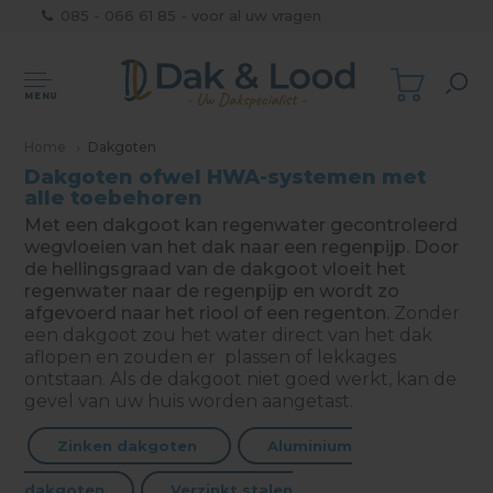
085 - 066 61 85 - voor al uw vragen
MENU
Home
Dakgoten
Dakgoten ofwel HWA-systemen met
alle toebehoren
Met een dakgoot kan regenwater gecontroleerd
wegvloeien van het dak naar een regenpijp. Door
de hellingsgraad van de dakgoot vloeit het
regenwater naar de regenpijp en wordt zo
afgevoerd naar het riool of een regenton.
Zonder
een dakgoot zou het water direct van het dak
aflopen en zouden er plassen of lekkages
ontstaan. Als de dakgoot niet goed werkt, kan de
gevel van uw huis worden aangetast.
Zinken dakgoten
Aluminium
dakgoten
Verzinkt stalen