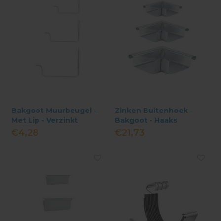
Bakgoot Muurbeugel -
Zinken Buitenhoek -
Met Lip - Verzinkt
Bakgoot - Haaks
Gesoldeerd
€4,28
€21,73