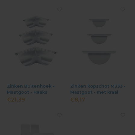
Zinken Buitenhoek -
Zinken kopschot M333 -
Mastgoot - Haaks
Mastgoot - met kraal
Gesoldeerd
€21,39
€8,17