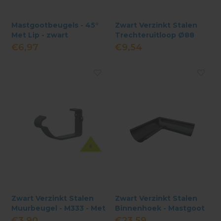
Mastgootbeugels - 45°
Zwart Verzinkt Stalen
Met Lip - zwart
Trechteruitloop Ø88
mm mastgoot
€6,97
€9,54
Zwart Verzinkt Stalen
Zwart Verzinkt Stalen
Muurbeugel - M333 - Met
Binnenhoek - Mastgoot
Lip
333 - Haaks
€3,90
€23,59