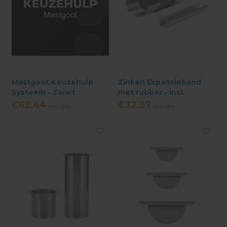
Mastgoot Keuzehulp
Zinken Expansieband
Systeem - Zwart
met rubber - incl.
Aluminium
kraalrand op maat gezet
€62,44
€32,87
Incl. btw
Incl. btw