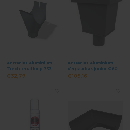
Antraciet Aluminium
Antraciet Aluminium
Trechteruitloop 333
Vergaarbak junior Ø80
Ø80 mm mastgoot
mm
€32,79
€105,16