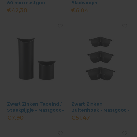
80 mm mastgoot
Bladvanger -
Gegalvaniseerd
€42,38
€6,04
Zwart Zinken Tapeind /
Zwart Zinken
Steekpijpje - Mastgoot -
Buitenhoek - Mastgoot -
Ø80 mm
Haaks Gesoldeerd
€7,90
€51,47