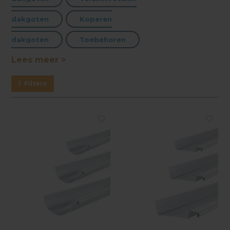
dakgoten
Koperen
dakgoten
Toebehoren
Lees meer >
Filters