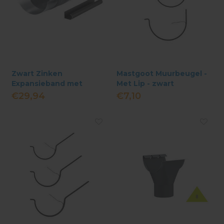
Zwart Zinken
Mastgoot Muurbeugel -
Expansieband met
Met Lip - zwart
rubber - Mastgoot incl.
€29,94
€7,10
kraalrand