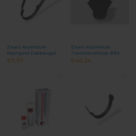
Zwart Aluminium
Zwart Aluminium
Mastgoot Dakbeugel
Trechteruitloop Ø80
M333 - 90° Met Lip
mm bakgoot
€7,97
€40,24