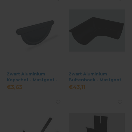
Zwart Aluminium
Zwart Aluminium
Kopschot - Mastgoot -
Buitenhoek - Mastgoot
M333
333 - Haaks
€3,63
€43,11