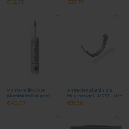
Lip
€12,95
€21,70
Montagelijm voor
Antraciet Aluminium
Aluminium Dakgoot
Muurbeugel - M333 - Met
Lip
€49,87
€11,36