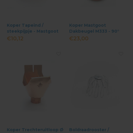
Koper Tapeind /
Koper Mastgoot
steekpijpje - Mastgoot
Dakbeugel M333 - 90°
Met Lip
€10,12
€23,00
Koper Trechteruitloop Ø
Boldraadrooster /