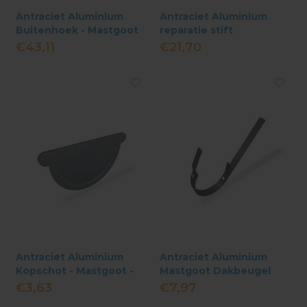
Antraciet Aluminium
Antraciet Aluminium
Buitenhoek - Mastgoot
reparatie stift
333 - Haaks
€43,11
€21,70
Antraciet Aluminium
Antraciet Aluminium
Kopschot - Mastgoot -
Mastgoot Dakbeugel
M333
M333 - 90° Met Lip
€3,63
€7,97