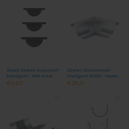
Zwart Zinken kopschot -
Zinken Buitenhoek -
Mastgoot - Met kraal
Mastgoot M333 - Haaks
Gesoldeerd
€4,67
€28,21