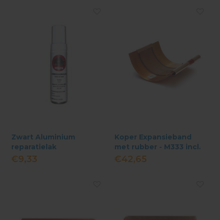
Zwart Aluminium
Koper Expansieband
reparatielak
met rubber - M333 incl.
kraal
€9,33
€42,65