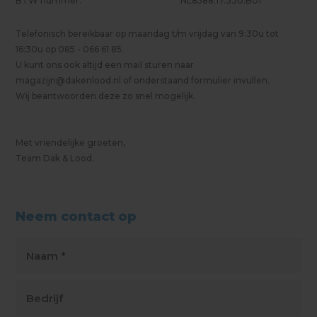
BTW nummer:
NL8588.17.330.B01
Telefonisch bereikbaar op maandag t/m vrijdag van 9:30u tot
16:30u op 085 - 066 61 85.
U kunt ons ook altijd een mail sturen naar
magazijn@dakenlood.nl
of onderstaand formulier invullen.
Wij beantwoorden deze zo snel mogelijk.
Met vriendelijke groeten,
Team Dak & Lood.
Neem contact op