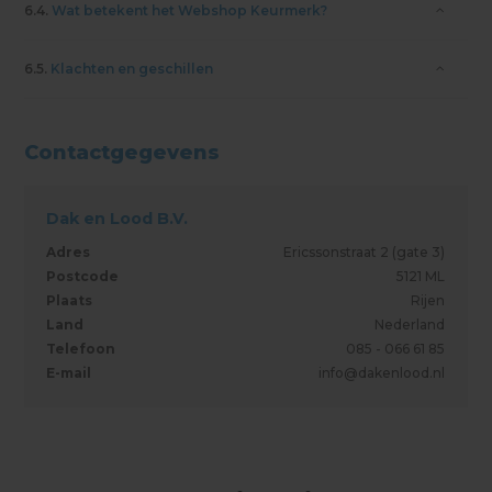
6.4.
Wat betekent het Webshop Keurmerk?
6.5.
Klachten en geschillen
Contactgegevens
Dak en Lood B.V.
Adres
Ericssonstraat 2 (gate 3)
Postcode
5121 ML
Plaats
Rijen
Land
Nederland
Telefoon
085 - 066 61 85
E-mail
info@dakenlood.nl