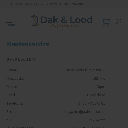
085 - 066 61 85 - voor al uw vragen
MENU
Klantenservice
Dak & Lood B.V.
Adres:
Ericssonstraat 2 (gate 3)
Postcode:
5121 ML
Plaats:
Rijen
Land:
Nederland
Telefoon:
+31 85 - 066 61 85
E-mail:
magazijn@dakenlood.nl
Kvk:
71704655