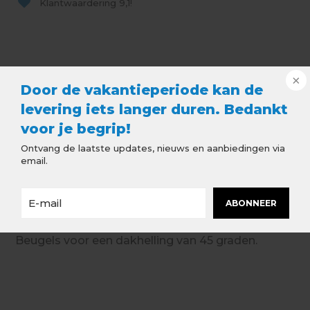
Klantwaardering
9,1!
Door de vakantieperiode kan de
levering iets langer duren. Bedankt
0
voor je begrip!
Ontvang de laatste updates, nieuws en aanbiedingen via
email.
Beschrijving
Mastgootbeugels - 45° Met Lip -
ABONNEER
Verzinkt
Beugels voor een dakhelling van 45 graden.