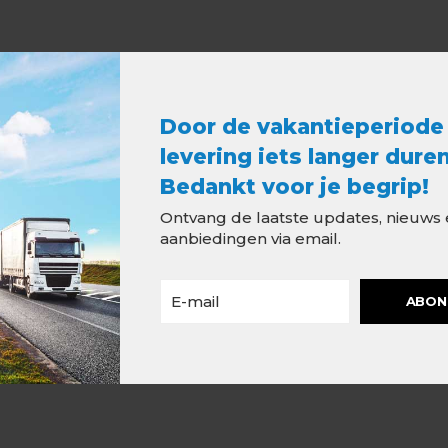
Door de vakantieperiode
levering iets langer duren
Bedankt voor je begrip!
Ontvang de laatste updates, nieuws
aanbiedingen via email.
ABON