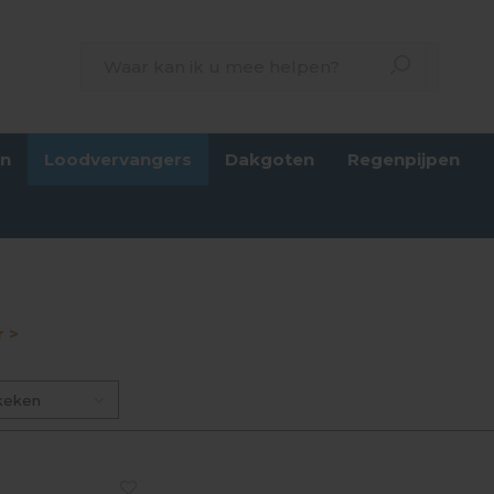
en
Loodvervangers
Dakgoten
Regenpijpen
 >
keken