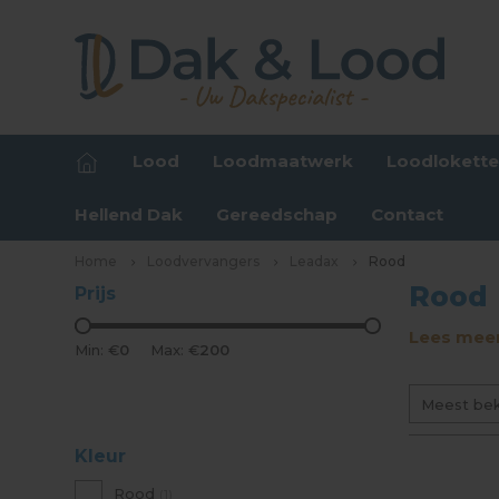
Lood
Loodmaatwerk
Loodlokett
Hellend Dak
Gereedschap
Contact
Home
Loodvervangers
Leadax
Rood
Rood
Prijs
Lees meer
Min: €
0
Max: €
200
Meest be
Kleur
Rood
(1)