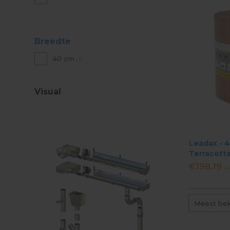
Breedte
40 cm
(1)
Visual
Leadax - 4
Terracott
€198,19
In
Meest be