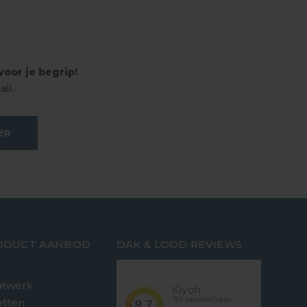
oor je begrip!
il.
ER
ODUCT AANBOD
DAK & LOOD REVIEWS
twerk
etten