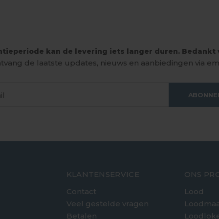
tieperiode kan de levering iets langer duren. Bedankt v
tvang de laatste updates, nieuws en aanbiedingen via ema
ABONNE
KLANTENSERVICE
ONS PR
Contact
Lood
Veel gestelde vragen
Loodmaa
Betalen
Loodlok