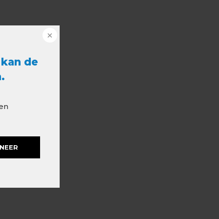
 kan de
.
 en
NEER