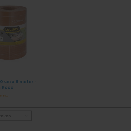
0 cm x 6 meter -
a Rood
cl. btw
keken