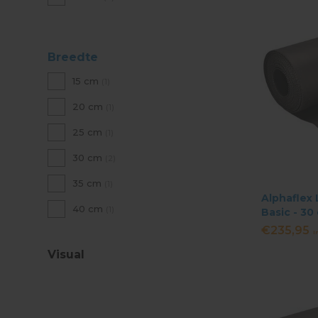
Breedte
15 cm
(1)
20 cm
(1)
25 cm
(1)
30 cm
(2)
35 cm
(1)
Alphaflex
40 cm
(1)
Basic - 30
Zwart
€235,95
I
Visual