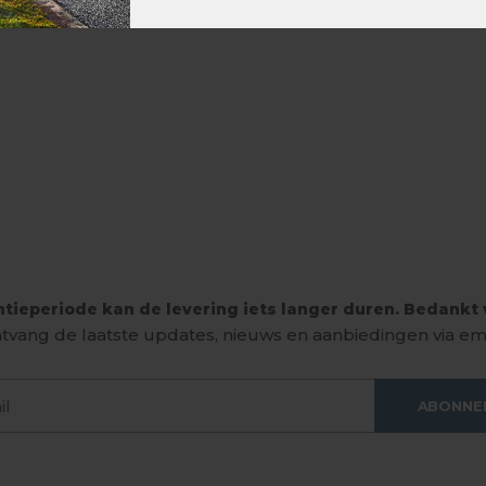
tieperiode kan de levering iets langer duren. Bedankt v
tvang de laatste updates, nieuws en aanbiedingen via ema
ABONNE