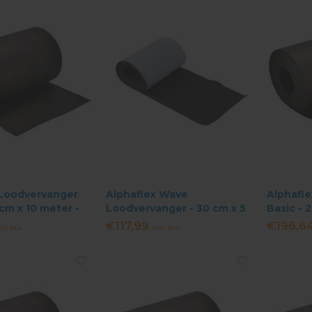
 Loodvervanger
Alphaflex Wave
Alphafl
 cm x 10 meter -
Loodvervanger - 30 cm x 5
Basic - 
meter - Zwart
Zwart
€117,99
€196,6
ncl. btw
Incl. btw