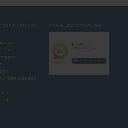
ODUCT AANBOD
DAK & LOOD REVIEWS
twerk
etten
vangers
n
jpen
en / Afdekkappen
 Dak
chap