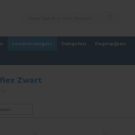
en
Loodvervangers
Dakgoten
Regenpijpen
flex Zwart
 >
keken