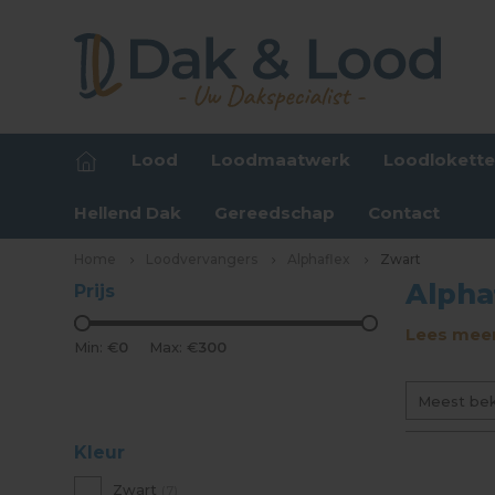
Lood
Loodmaatwerk
Loodlokett
Hellend Dak
Gereedschap
Contact
Home
Loodvervangers
Alphaflex
Zwart
Alpha
Prijs
Lees meer
Min: €
0
Max: €
300
Meest be
Kleur
Zwart
(7)