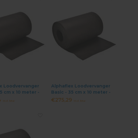
ex Loodvervanger
Alphaflex Loodvervanger
25 cm x 10 meter -
Basic - 35 cm x 10 meter -
Zwart
4
€275,29
Incl. btw
Incl. btw