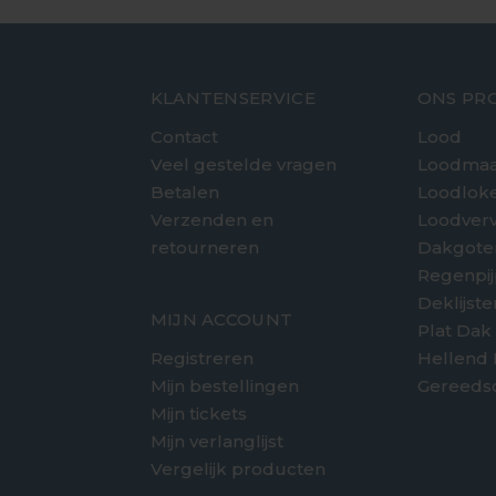
KLANTENSERVICE
ONS PR
Contact
Lood
Veel gestelde vragen
Loodmaa
Betalen
Loodlok
Verzenden en
Loodver
retourneren
Dakgote
e
Regenpi
Deklijst
MIJN ACCOUNT
Plat Dak
Registreren
Hellend
Mijn bestellingen
Gereeds
Mijn tickets
Mijn verlanglijst
Vergelijk producten