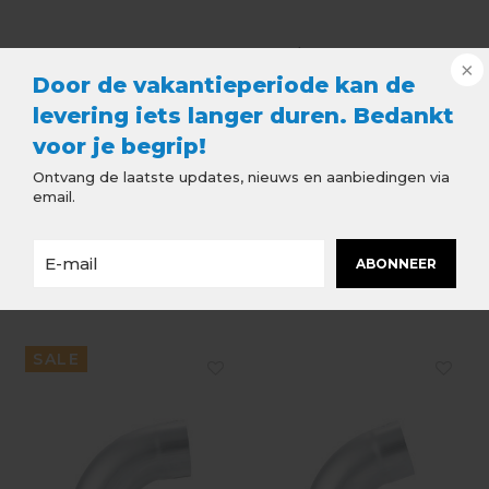
Type
Tapeind / Steekpijpje
Door de vakantieperiode kan de
Uitvoering
Walsblank Zink
levering iets langer duren. Bedankt
Diameter
Ø80 mm
voor je begrip!
Materiaaldikte
0.8 mm
Ontvang de laatste updates, nieuws en aanbiedingen via
email.
ABONNEER
Aanbevolen accessoires
SALE