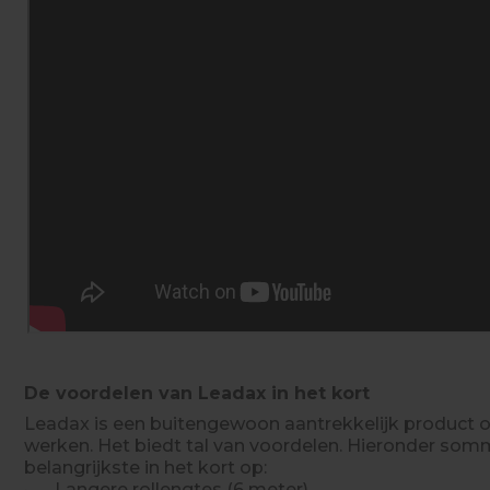
De voordelen van Leadax in het kort
Leadax is een buitengewoon aantrekkelijk product
werken. Het biedt tal van voordelen. Hieronder so
belangrijkste in het kort op:
· Langere rollengtes (6 meter)