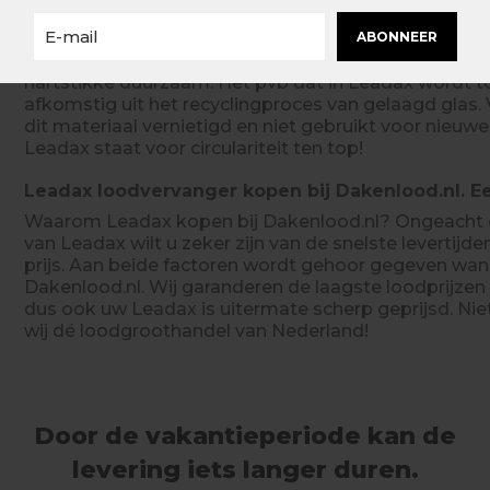
De oprichters van Leadax zijn uitvoerig met pvb aan
ABONNEER
en ontwikkelde er vervolgens deze loodvervanger mee
alleen prettig voor iedereen die ermee werkt, maar
hartstikke duurzaam. Het pvb dat in Leadax wordt 
afkomstig uit het recyclingproces van gelaagd glas
dit materiaal vernietigd en niet gebruikt voor nieuw
Leadax staat voor circulariteit ten top!
Leadax loodvervanger kopen bij Dakenlood.nl. 
Waarom Leadax kopen bij Dakenlood.nl? Ongeacht 
van Leadax wilt u zeker zijn van de snelste levertijd
prijs. Aan beide factoren wordt gehoor gegeven wann
Dakenlood.nl. Wij garanderen de laagste loodprijzen
dus ook uw Leadax is uitermate scherp geprijsd. Niet 
wij dé loodgroothandel van Nederland!
Door de vakantieperiode kan de
levering iets langer duren.