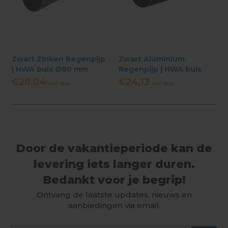
Zwart Zinken Regenpijp
Zwart Aluminium
| HWA buis Ø80 mm
Regenpijp | HWA buis
diverse Lengtes
Ø80 mm
€28,04
€24,13
Incl. btw
Incl. btw
Door de vakantieperiode kan de
levering iets langer duren.
Bedankt voor je begrip!
Ontvang de laatste updates, nieuws en
aanbiedingen via email.