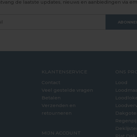
tvang de laatste updates, nieuws en aanbiedingen via ema
ABONNE
KLANTENSERVICE
ONS PR
Contact
Lood
Veel gestelde vragen
Loodmaa
Betalen
Loodlok
Verzenden en
Loodver
retourneren
Dakgote
e
Regenpi
Deklijst
MIJN ACCOUNT
Plat Dak