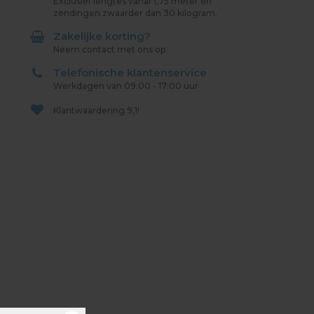
Exclusief lengtes vanaf 1,75 meter en
zendingen zwaarder dan 30 kilogram.
Zakelijke korting?
Neem contact met ons op
Telefonische klantenservice
Werkdagen van 09:00 - 17:00 uur
Klantwaardering
9,1!