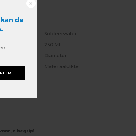
 kan de
s
.
Soldeerwater
250 ML
 en
Diameter
kte
Materiaaldikte
NEER
oor je begrip!