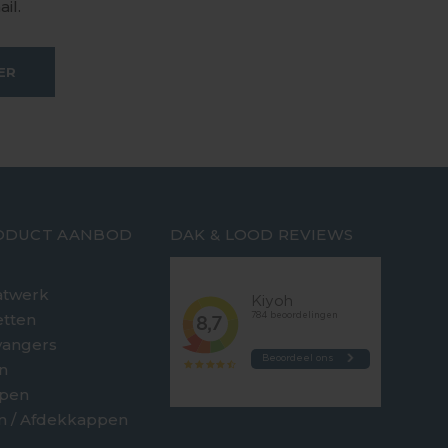
il.
ER
ODUCT AANBOD
DAK & LOOD REVIEWS
twerk
etten
vangers
n
jpen
en / Afdekkappen