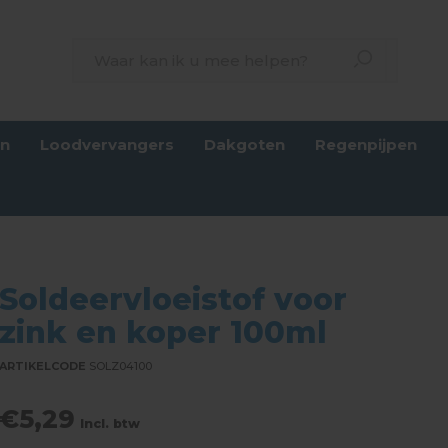
en
Loodvervangers
Dakgoten
Regenpijpen
Soldeervloeistof voor
zink en koper 100ml
ARTIKELCODE
SOLZ04100
€5,29
Incl. btw