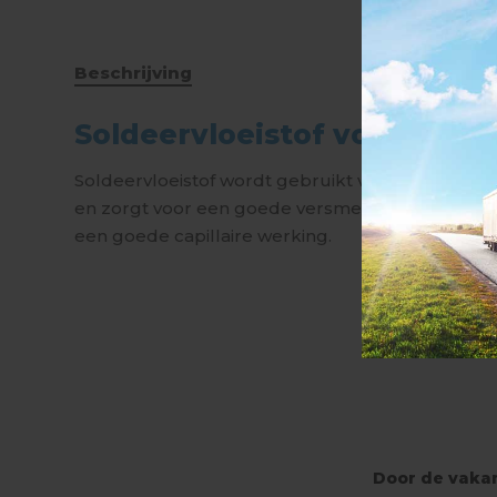
Beschrijving
Soldeervloeistof voor zink 
Soldeervloeistof wordt gebruikt voor het ontsme
en zorgt voor een goede versmelting. Soldeervloe
een goede capillaire werking.
Door de vakan