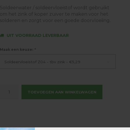
Soldeerwater / soldeervloeistof wordt gebruikt
om het zink of koper zuiver te maken voor het
solderen en zorgt voor een goede doorvloeiing.
UIT VOORRAAD LEVERBAAR
Maak een keuze:
*
Soldeervloeistof Z04 - tbv zink - €5,29
TOEVOEGEN AAN WINKELWAGEN