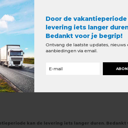
Door de vakantieperiode
Specificatie
levering iets langer duren
Type
en koper 100ml
Bedankt voor je begrip!
Uitvoering
Ontvang de laatste updates, nieuws
tten van het zink of koper
aanbiedingen via email.
Diameter
istof is belangrijk voor
Materiaaldi
ABON
tieperiode kan de levering iets langer duren. Bedankt v