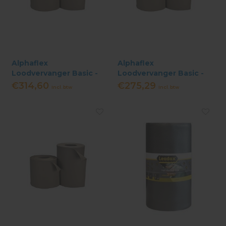
Alphaflex
Alphaflex
Loodvervanger Basic -
Loodvervanger Basic -
40 cm x 10 meter - Grijs
35 cm x 10 meter - Grijs
€314,60
€275,29
Incl. btw
Incl. btw