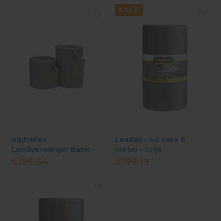
SALE
Alphaflex
Leadax - 40 cm x 6
Loodvervanger Basic -
meter - Grijs
25 cm x 10 meter - Grijs
€196,64
€198,19