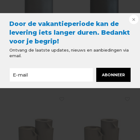
Door de vakantieperiode kan de
levering iets langer duren. Bedankt
voor je begrip!
Ontvang de laatste updates, nieuws en aanbiedingen via
email.
Leadax - 20 cm x 6
Leadax - 33 cm x 6 meter
ABONNEER
meter - Grijs
- Zwart
€99,10
€163,53
€95,06
Incl. btw
Incl. btw