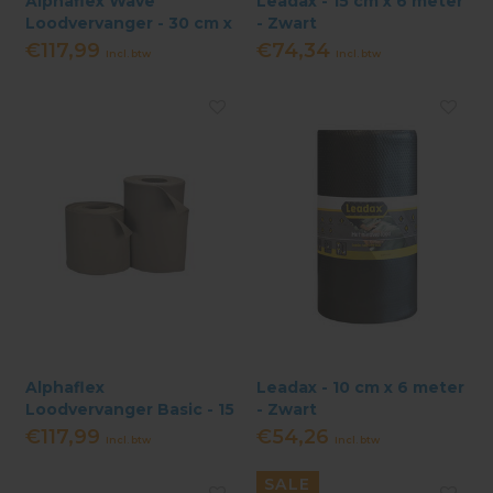
Alphaflex Wave
Leadax - 15 cm x 6 meter
Loodvervanger - 30 cm x
- Zwart
5 meter - Zwart
€117,99
€74,34
Incl. btw
Incl. btw
Alphaflex
Leadax - 10 cm x 6 meter
Loodvervanger Basic - 15
- Zwart
cm x 10 meter - Grijs
€117,99
€54,26
Incl. btw
Incl. btw
SALE