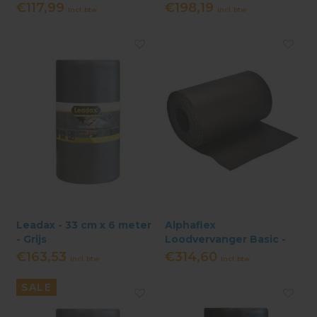
cm x 10 meter - Zwart
€117,99
€198,19
Incl. btw
Incl. btw
Leadax - 33 cm x 6 meter
Alphaflex
- Grijs
Loodvervanger Basic -
40 cm x 10 meter - Zwart
€163,53
€314,60
Incl. btw
Incl. btw
SALE