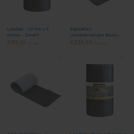
Leadax - 20 cm x 6
Alphaflex
meter - Zwart
Loodvervanger Basic -
30 cm x 10 meter - Zwart
€99,10
€235,95
Incl. btw
Incl. btw