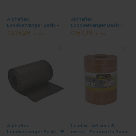
Alphaflex
Alphaflex
Loodvervanger Basic -
Loodvervanger Basic -
35 cm x 10 meter - Zwart
20 cm x 10 meter - Zwart
€275,29
€157,30
Incl. btw
Incl. btw
Alphaflex
Leadax - 40 cm x 6
Loodvervanger Basic - 15
meter - Terracotta Rood