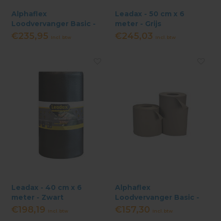
Alphaflex
Leadax - 50 cm x 6
Loodvervanger Basic -
meter - Grijs
30 cm x 10 meter - Grijs
€235,95
€245,03
Incl. btw
Incl. btw
Leadax - 40 cm x 6
Alphaflex
meter - Zwart
Loodvervanger Basic -
20 cm x 10 meter - Grijs
€198,19
€157,30
Incl. btw
Incl. btw