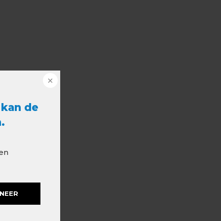
 kan de
.
 en
NEER