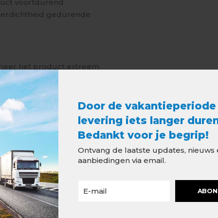
duct voortdurend
terdichtheid gedurende
nneer het product extreem
rking.
 om het product eenvoudig
het product bevindt zich
Door de vakantieperiode
m raster om op maat
levering iets langer duren
Bedankt voor je begrip!
orden vastgezet met
Ontvang de laatste updates, nieuws
aanbiedingen via email.
ie van de boven- en
 kunt u een deel van de
ABON
, zodat u een schoon
het product.