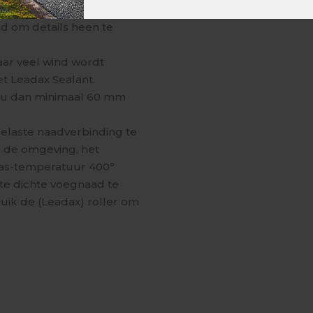
onder in de dakpan te
nd om details heen te
ar veel wind wordt
et Leadax Sealant.
t u dan minimaal 60 mm
gelaste naadverbinding te
n de omgeving, het
las-temperatuur 400°
te dichte voegnaad te
ik de (Leadax) roller om