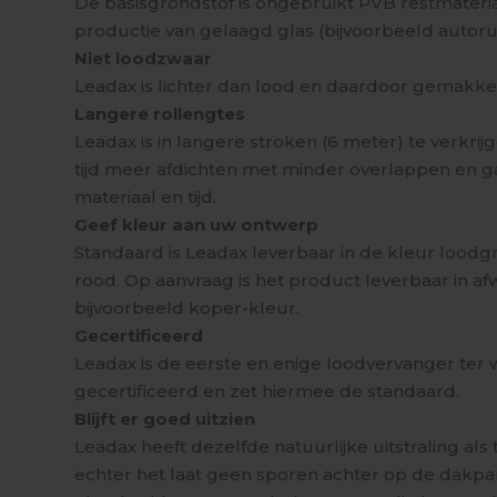
De basisgrondstof is ongebruikt PVB restmateria
productie van gelaagd glas (bijvoorbeeld autorui
Niet loodzwaar
Leadax is lichter dan lood en daardoor gemakkel
Langere rollengtes
Leadax is in langere stroken (6 meter) te verkrij
tijd meer afdichten met minder overlappen en ga
materiaal en tijd.
Geef kleur aan uw ontwerp
Standaard is Leadax leverbaar in de kleur loodgri
rood. Op aanvraag is het product leverbaar in af
bijvoorbeeld koper-kleur.
Gecertificeerd
Leadax is de eerste en enige loodvervanger ter
gecertificeerd en zet hiermee de standaard.
Blijft er goed uitzien
Leadax heeft dezelfde natuurlijke uitstraling als 
echter het laat geen sporen achter op de dakpa