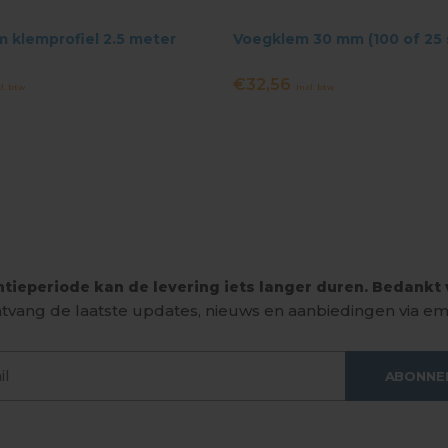
 klemprofiel 2.5 meter
Voegklem 30 mm (100 of 25 
€32,56
l. btw
Incl. btw
tieperiode kan de levering iets langer duren. Bedankt v
tvang de laatste updates, nieuws en aanbiedingen via ema
ABONNE