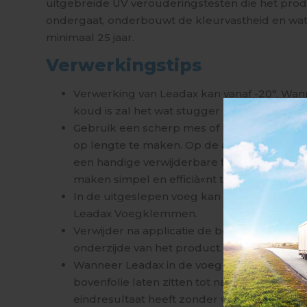
uitgebreide UV verouderingstesten die het pro
ondergaat, onderbouwt de kleurvastheid en wa
minimaal 25 jaar.
Verwerkingstips
Verwerking van Leadax kan vanaf -20°. Wa
koud is zal het wat stugger zijn in de verwe
Gebruik een scherp mes of Leadax schaar
op lengte te maken. Op de achterzijde van 
een handige verwijderbare folie met 5x5 c
maken simpel en efficià«nt te houden.
In de uitgeslepen voeg kan het product w
Leadax Voegklemmen.
Verwijder na applicatie de beschermingsfol
onderzijde van het product.
Wanneer Leadax in de voeg wordt verwerkt,
bovenfolie laten zitten tot na het voegwerk
eindresultaat heeft zonder voegmortel op 