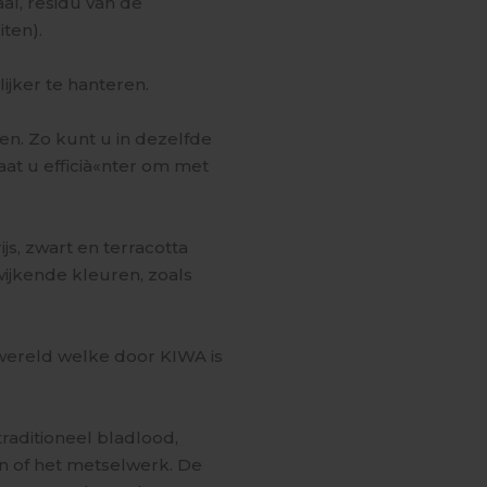
al, residu van de
ten).
ijker te hanteren.
gen. Zo kunt u in dezelfde
at u efficià«nter om met
js, zwart en terracotta
wijkende kleuren, zoals
 wereld welke door KIWA is
traditioneel bladlood,
n of het metselwerk. De