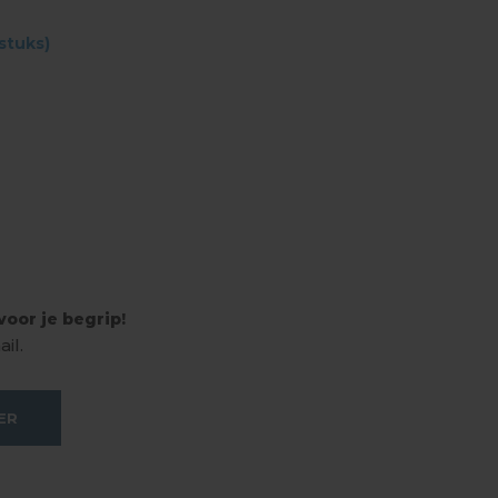
stuks)
oor je begrip!
il.
ER