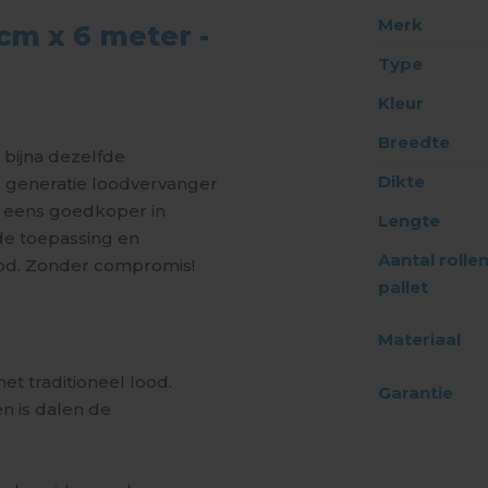
Merk
cm x 6 meter -
Type
Kleur
Breedte
bijna dezelfde
Dikte
e generatie loodvervanger
og eens goedkoper in
Lengte
de toepassing en
Aantal rolle
Lood. Zonder compromis!
pallet
Materiaal
et traditioneel lood.
Garantie
n is dalen de