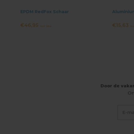
EPDM RedFox Schaar
Aluminium
€46,95
€15,63
Incl. btw
Inc
Door de vakan
On