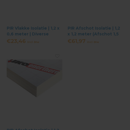
PIR Vlakke Isolatie | 1,2 x
PIR Afschot Isolatie | 1,2
0,6 meter | Diverse
x 1,2 meter (Afschot 1,5
Diktes
cm) | Diverse Diktes
€23,46
€61,97
Incl. btw
Incl. btw