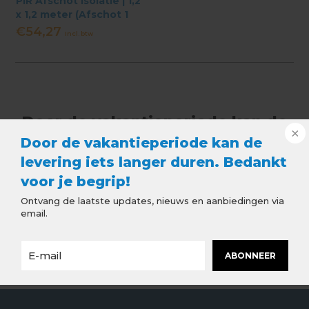
PIR Afschot Isolatie | 1,2
x 1,2 meter (Afschot 1
cm) | Diverse Diktes
€54,27
Incl. btw
Door de vakantieperiode kan de
levering iets langer duren.
Door de vakantieperiode kan de
levering iets langer duren. Bedankt
Bedankt voor je begrip!
voor je begrip!
Ontvang de laatste updates, nieuws en
aanbiedingen via email.
Ontvang de laatste updates, nieuws en aanbiedingen via
email.
ABONNEER