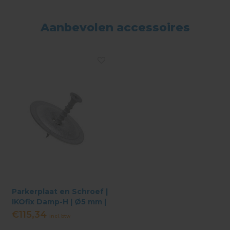
Aanbevolen accessoires
Parkerplaat en Schroef |
IKOfix Damp-H | Ø5 mm |
250st
€115,34
Incl. btw