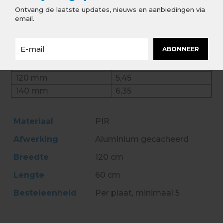
50 mm
2,25
Ontvang de laatste updates, nieuws en aanbiedingen via
60 mm
2,70
email.
70 mm
3,15
80 mm
3,60
ABONNEER
90 mm
4,05
100 mm
4,50
120 mm
5,45
140 mm
6,35
Materiaal
PIR
Afwerking
Aluminium gecacheerd
Breedte
120 cm
Lengte
60 cm
Besteleenheid
Per plaat, minimaal 5