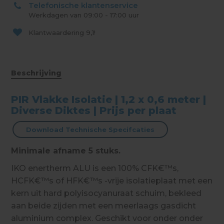
Telefonische klantenservice
Werkdagen van 09:00 - 17:00 uur
Klantwaardering
9,1!
Beschrijving
PIR Vlakke Isolatie | 1,2 x 0,6 meter |
Diverse Diktes | Prijs per plaat
Download Technische Specifcaties
Minimale afname 5 stuks.
IKO enertherm ALU is een 100% CFK€™s,
HCFK€™s of HFK€™s -vrije isolatieplaat met een
kern uit hard polyisocyanuraat schuim, bekleed
aan beide zijden met een meerlaags gasdicht
aluminium complex. Geschikt voor onder onder