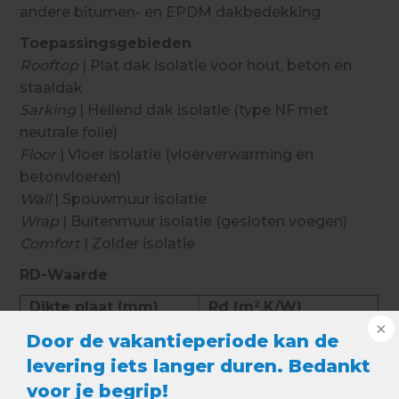
andere bitumen- en EPDM dakbedekking.
Toepassingsgebieden
Rooftop
| Plat dak isolatie voor hout, beton en
staaldak
Sarking
| Hellend dak isolatie (type NF met
neutrale folie)
Floor
| Vloer isolatie (vloerverwarming en
betonvloeren)
Wall
| Spouwmuur isolatie
Wrap
| Buitenmuur isolatie (gesloten voegen)
Comfort
| Zolder isolatie
RD-Waarde
Dikte plaat (mm)
Rd (m².K/W)
20 mm
0,9
Door de vakantieperiode kan de
30 mm
1,35
levering iets langer duren. Bedankt
40 mm
1,80
voor je begrip!