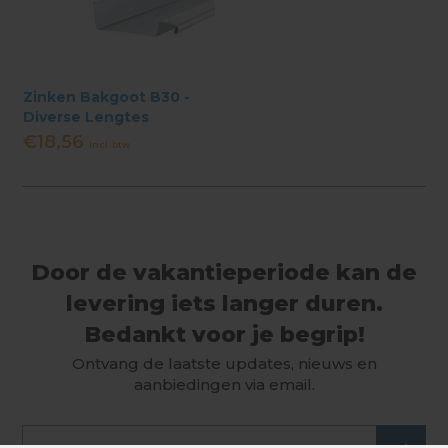
Zinken Bakgoot B30 -
Diverse Lengtes
€18,56
Incl. btw
Door de vakantieperiode kan de
levering iets langer duren.
Bedankt voor je begrip!
Ontvang de laatste updates, nieuws en
aanbiedingen via email.