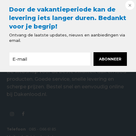
Door de vakantieperiode kan de
levering iets langer duren. Bedankt
voor je begrip!
Ontvang de laatste updates, nieuws en aanbiedingen via
email.
ABONNEER
De webshop voor de beste kwaliteit dak en lood
producten. Goede service, snelle levering en
scherpe prijzen. Bestel snel en eenvoudig online
bij Dakenlood.nl.
Telefoon
085 - 066 61 85