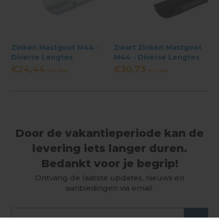
Zinken Mastgoot M44 -
Zwart Zinken Mastgoot
Diverse Lengtes
M44 - Diverse Lengtes
€24,44
€30,73
Incl. btw
Incl. btw
Door de vakantieperiode kan de
levering iets langer duren.
Bedankt voor je begrip!
Ontvang de laatste updates, nieuws en
aanbiedingen via email.