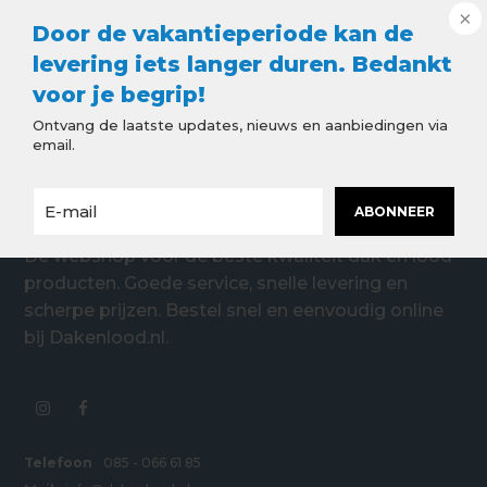
Door de vakantieperiode kan de
levering iets langer duren. Bedankt
voor je begrip!
Ontvang de laatste updates, nieuws en aanbiedingen via
email.
ABONNEER
De webshop voor de beste kwaliteit dak en lood
producten. Goede service, snelle levering en
scherpe prijzen. Bestel snel en eenvoudig online
bij Dakenlood.nl.
Telefoon
085 - 066 61 85