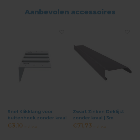
Aanbevolen accessoires
Snel Klikklang voor
Zwart Zinken Deklijst
buitenhoek zonder kraal
zonder kraal | 3m
Kliksysteem
€3,10
€71,73
Incl. btw
Incl. btw