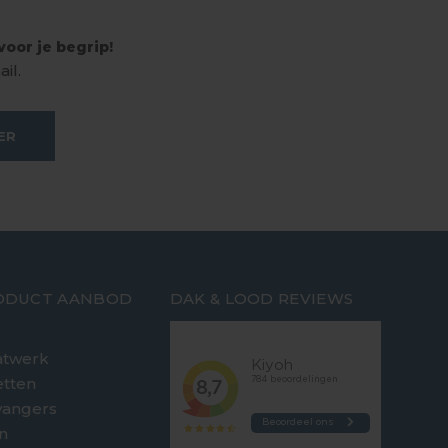
oor je begrip!
il.
ER
ODUCT AANBOD
DAK & LOOD REVIEWS
twerk
etten
vangers
n