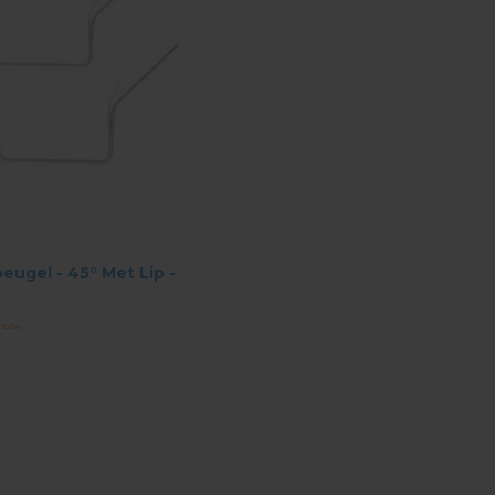
ugel - 45° Met Lip -
. btw