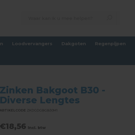
en
Loodvervangers
Dakgoten
Regenpijpen
Zinken Bakgoot B30 -
Diverse Lengtes
ARTIKELCODE
ZKDGDGBGB30M1
€18,56
Incl. btw