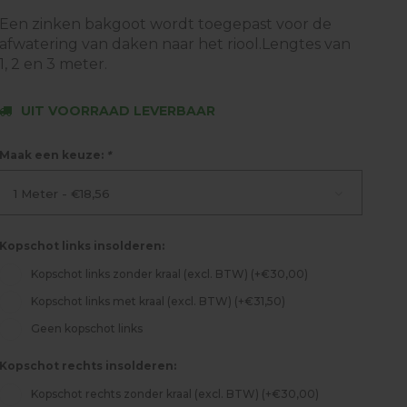
Een zinken bakgoot wordt toegepast voor de
afwatering van daken naar het riool.Lengtes van
1, 2 en 3 meter.
UIT VOORRAAD LEVERBAAR
Maak een keuze:
*
1 Meter - €18,56
Kopschot links insolderen:
Kopschot links zonder kraal (excl. BTW) (+€30,00)
Kopschot links met kraal (excl. BTW) (+€31,50)
Geen kopschot links
Kopschot rechts insolderen:
Kopschot rechts zonder kraal (excl. BTW) (+€30,00)