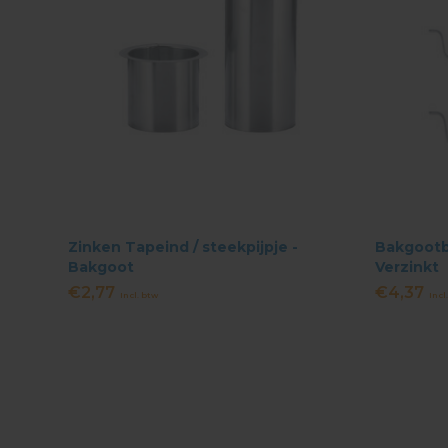
Zinken Tapeind / steekpijpje -
Bakgootbe
Bakgoot
Verzinkt
€2,77
€4,37
Incl. btw
Incl