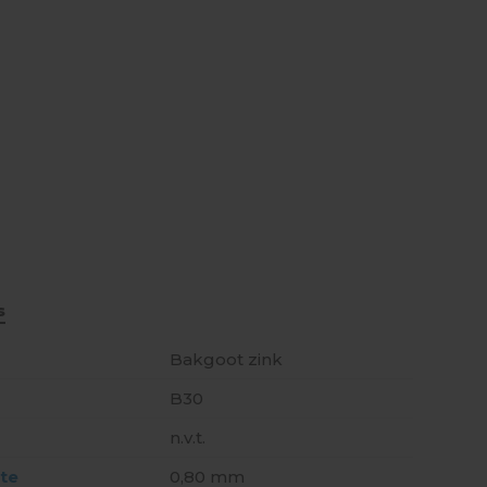
s
Bakgoot zink
B30
n.v.t.
kte
0,80 mm