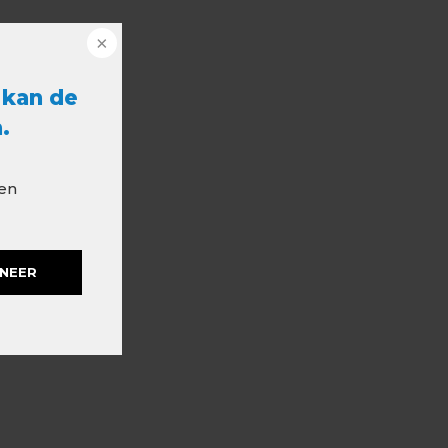
 kan de
.
 en
NEER