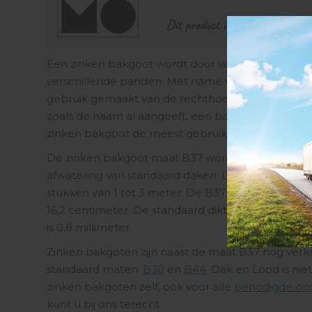
Een zinken bakgoot wordt door vakmensen toegepa
verschillende panden. Met name voor de afwater
gebruik gemaakt van de rechthoekige bakgoot.
Z
zoals de naam al aangeeft, een bakvormige doors
zinken bakgoot de meest gebruikte afwateringsop
De zinken bakgoot maat B37 wordt voornamelijk 
afwatering van standaard daken. Deze maat zinken
stukken van 1 tot 3 meter. De B37 bakgoot heef
16,2 centimeter.
De standaard dikte van deze rec
is 0,8 millimeter.
Zinken bakgoten zijn naast de maat B37 nog verkr
standaard maten:
B30
en
B44
.
Dak en Lood is niet
zinken bakgoten zelf, ook voor alle
benodigde on
kunt u bij ons terecht.