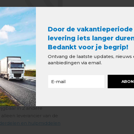
st voor allerlei
Door de vakantieperiode
ing van daken wordt
levering iets langer duren
inken bakgoten hebben,
Bedankt voor je begrip!
nede. In de Benelux is de
Ontvang de laatste updates, nieuws
lossing.
aanbiedingen via email.
gebruikt voor de
 bakgoot is verkrijgbaar in
ABON
t een bodembreedte van
hthoekige zinken bakgoten
ijgbaar in 2 andere
 alleen leverancier van de
derdelen en hulpmiddelen