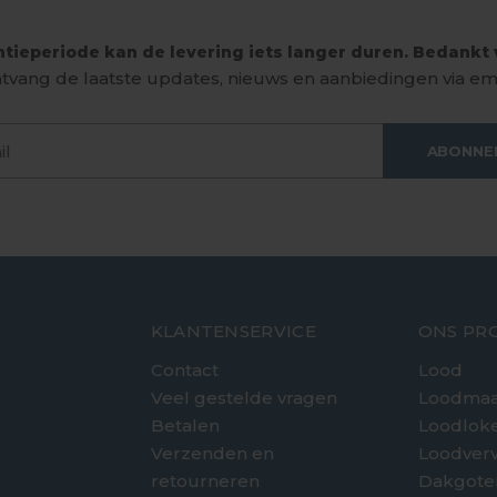
tieperiode kan de levering iets langer duren. Bedankt v
tvang de laatste updates, nieuws en aanbiedingen via ema
ABONNE
KLANTENSERVICE
ONS PR
Contact
Lood
Veel gestelde vragen
Loodmaa
Betalen
Loodlok
Verzenden en
Loodver
retourneren
Dakgote