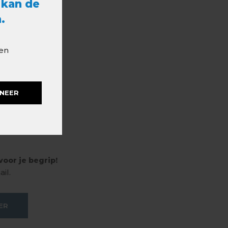
 kan de
.
 en
NEER
oor je begrip!
il.
ER