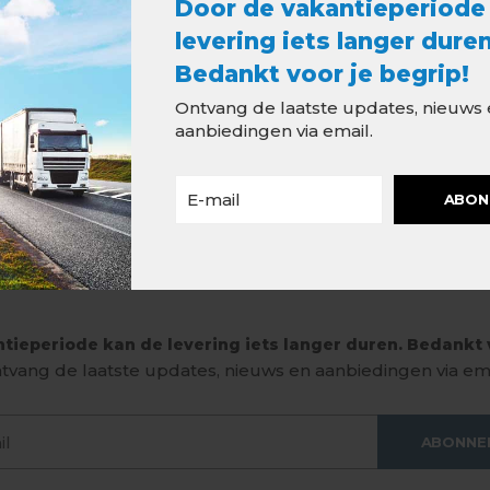
Door de vakantieperiode
levering iets langer duren
Bedankt voor je begrip!
Ontvang de laatste updates, nieuws
aanbiedingen via email.
ABON
tieperiode kan de levering iets langer duren. Bedankt v
tvang de laatste updates, nieuws en aanbiedingen via ema
ABONNE