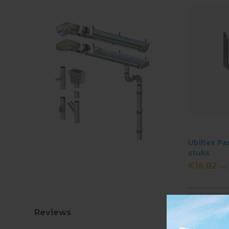
Ubiflex Pa
stuks
€16,82
Incl
Meest be
Reviews