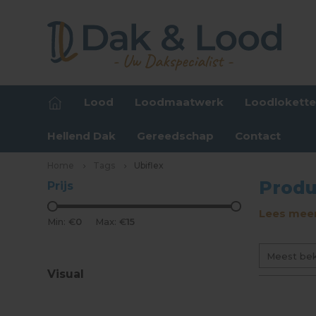
Lood
Loodmaatwerk
Loodlokett
Hellend Dak
Gereedschap
Contact
Home
Tags
Ubiflex
Produ
Prijs
Lees meer
Min: €
0
Max: €
15
Meest be
Visual