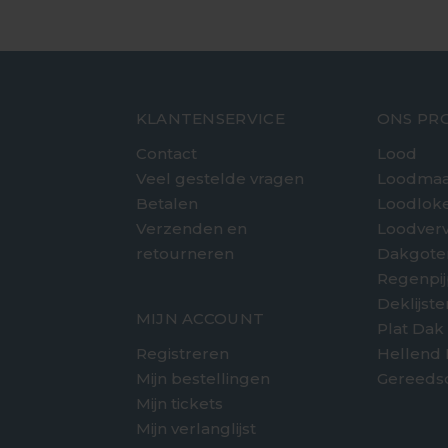
KLANTENSERVICE
ONS PR
Contact
Lood
Veel gestelde vragen
Loodmaa
Betalen
Loodlok
Verzenden en
Loodver
retourneren
Dakgote
e
Regenpi
Deklijst
MIJN ACCOUNT
Plat Dak
Registreren
Hellend
Mijn bestellingen
Gereeds
Mijn tickets
Mijn verlanglijst