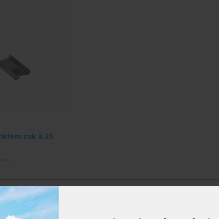
nklem zak à 25
. btw
keken