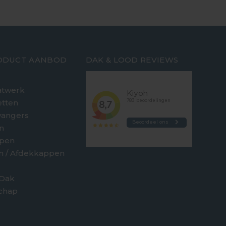
ODUCT AANBOD
DAK & LOOD REVIEWS
twerk
etten
vangers
n
jpen
en / Afdekkappen
 Dak
chap