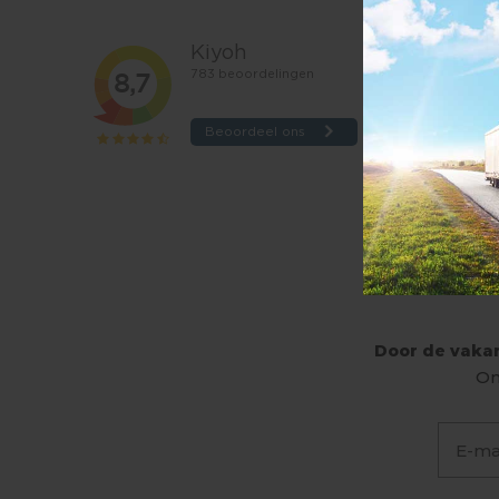
Door de vakan
On