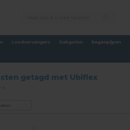
en
Loodvervangers
Dakgoten
Regenpijpen
cten getagd met Ubiflex
 >
keken