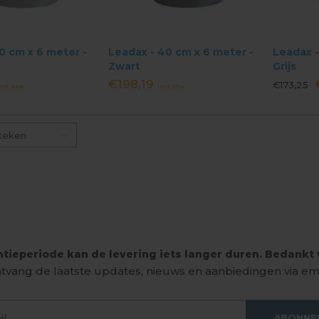
0 cm x 6 meter -
Leadax - 40 cm x 6 meter -
Leadax -
Zwart
Grijs
€198,19
€173,25
ncl. btw
Incl. btw
keken
tieperiode kan de levering iets langer duren. Bedankt v
tvang de laatste updates, nieuws en aanbiedingen via ema
ABONNE