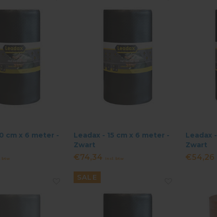
0 cm x 6 meter -
Leadax - 15 cm x 6 meter -
Leadax -
Zwart
Zwart
€74,34
€54,26
. btw
Incl. btw
SALE