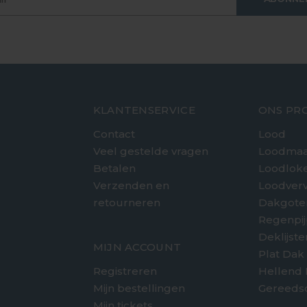
KLANTENSERVICE
ONS PR
Contact
Lood
Veel gestelde vragen
Loodmaa
Betalen
Loodlok
Verzenden en
Loodver
retourneren
Dakgote
e
Regenpi
Deklijst
MIJN ACCOUNT
Plat Dak
Registreren
Hellend
Mijn bestellingen
Gereeds
Mijn tickets