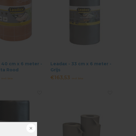
 40 cm x 6 meter -
Leadax - 33 cm x 6 meter -
tta Rood
Grijs
€163,53
Incl. btw
Incl. btw