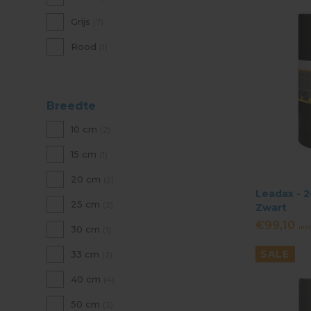
Grijs
(7)
Rood
(1)
Breedte
10 cm
(2)
15 cm
(1)
20 cm
(2)
Leadax - 2
25 cm
(2)
Zwart
€99,10
Incl
30 cm
(1)
SALE
33 cm
(2)
40 cm
(4)
50 cm
(2)