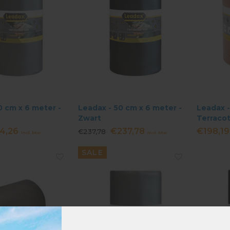
0 cm x 6 meter -
Leadax - 50 cm x 6 meter -
Leadax -
Zwart
Terraco
4,26
€237,78
€198,19
€237,78
Incl. btw
Incl. btw
SALE