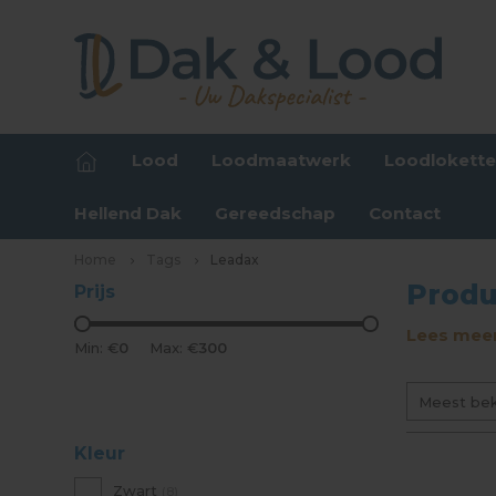
Lood
Loodmaatwerk
Loodlokett
Hellend Dak
Gereedschap
Contact
Home
Tags
Leadax
Produ
Prijs
Lees meer
Min: €
0
Max: €
300
Meest be
Kleur
Zwart
(8)