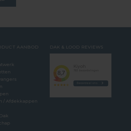
ODUCT AANBOD
DAK & LOOD REVIEWS
twerk
etten
vangers
n
jpen
en / Afdekkappen
 Dak
chap