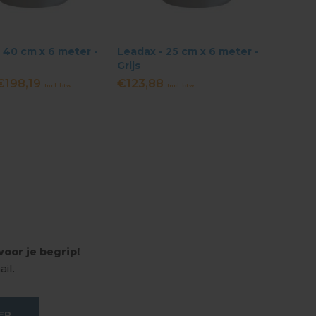
 40 cm x 6 meter -
Leadax - 25 cm x 6 meter -
Grijs
€198,19
€123,88
Incl. btw
Incl. btw
oor je begrip!
il.
ER