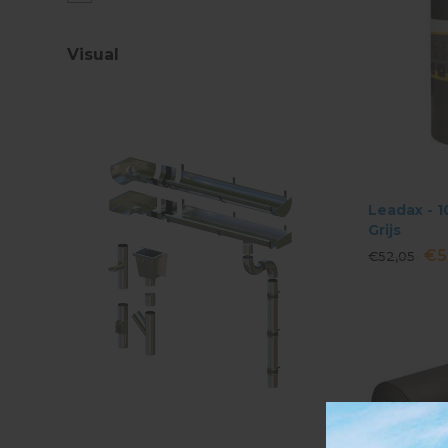
Visual
Leadax - 1
Grijs
€5
€52,05