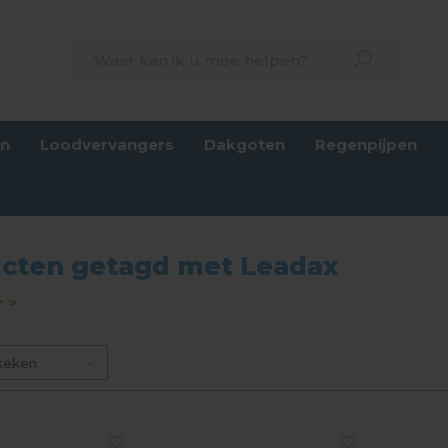
en
Loodvervangers
Dakgoten
Regenpijpen
cten getagd met Leadax
 >
keken