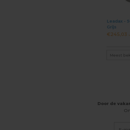
Leadax - 5
Grijs
€245,03
I
Meest be
Door de vakan
On