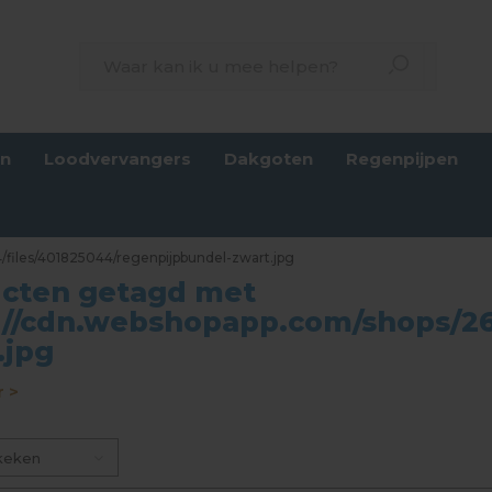
en
Loodvervangers
Dakgoten
Regenpijpen
/files/401825044/regenpijpbundel-zwart.jpg
cten getagd met
://cdn.webshopapp.com/shops/26
.jpg
 >
keken