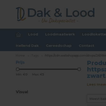
Lood
Loodmaatwerk
Loodlokett
Hellend Dak
Gereedschap
Contact
Home
Tags
https://cdn.webshopapp.com/shops/265664
Produ
Prijs
https
zwart
Min: €
0
Max: €
5
Lees meer
Visual
Meest be