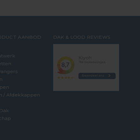
ODUCT AANBOD
DAK & LOOD REVIEWS
twerk
etten
vangers
n
jpen
en / Afdekkappen
 Dak
chap