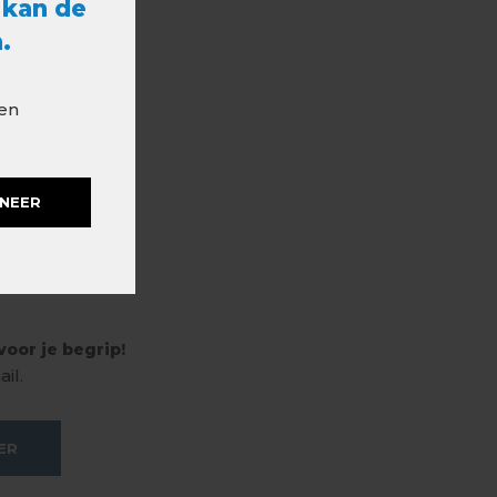
 kan de
.
 en
NEER
oor je begrip!
il.
ER