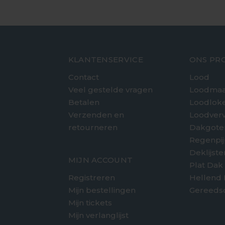
KLANTENSERVICE
ONS PR
Contact
Lood
Veel gestelde vragen
Loodmaa
Betalen
Loodlok
Verzenden en
Loodver
retourneren
Dakgote
e
Regenpi
Deklijst
MIJN ACCOUNT
Plat Dak
Registreren
Hellend
Mijn bestellingen
Gereeds
Mijn tickets
Mijn verlanglijst