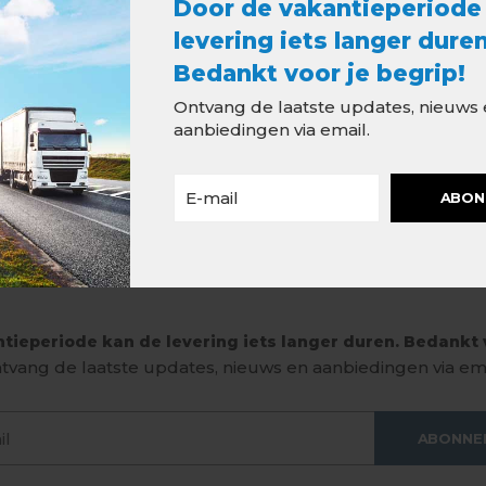
Door de vakantieperiode
levering iets langer duren
Bedankt voor je begrip!
Ontvang de laatste updates, nieuws
aanbiedingen via email.
ABON
tieperiode kan de levering iets langer duren. Bedankt v
tvang de laatste updates, nieuws en aanbiedingen via ema
ABONNE