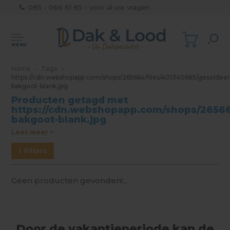
085 - 066 61 85 - voor al uw vragen
MENU
Home
Tags
https://cdn.webshopapp.com/shops/265664/files/401340685/gesoldee
bakgoot-blank.jpg
Producten getagd met
https://cdn.webshopapp.com/shops/26566
bakgoot-blank.jpg
Lees meer >
Filters
Geen producten gevonden!...
Door de vakantieperiode kan de