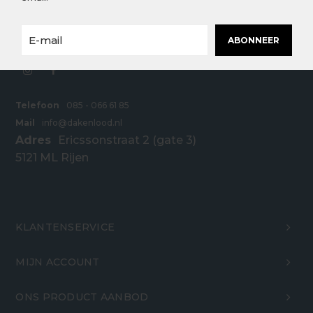
scherpe prijzen. Bestel snel en eenvoudig online
bij Dakenlood.nl.
ABONNEER
Telefoon
085 - 066 61 85
Mail
info@dakenlood.nl
Adres
Ericssonstraat 2 (gate 3)
5121 ML Rijen
KLANTENSERVICE
MIJN ACCOUNT
ONS PRODUCT AANBOD