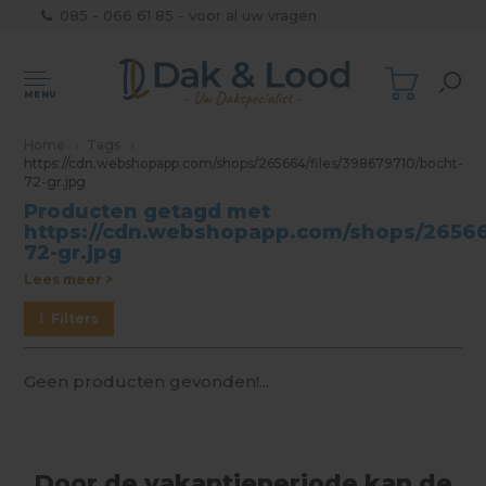
085 - 066 61 85 - voor al uw vragen
MENU
Home
Tags
https://cdn.webshopapp.com/shops/265664/files/398679710/bocht-
72-gr.jpg
Producten getagd met
https://cdn.webshopapp.com/shops/26566
72-gr.jpg
Lees meer >
Filters
Geen producten gevonden!...
Door de vakantieperiode kan de