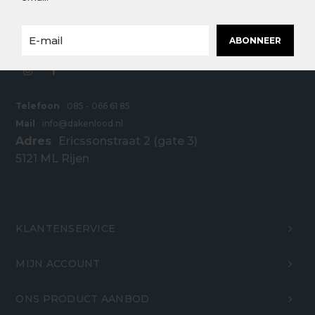
scherpe prijzen. Bestel snel en eenvoudig online
bij Dakenlood.nl.
ABONNEER
Telefoon
085 - 066 61 85
Mail
info@dakenlood.nl
Adres
Ericssonstraat 2 (gate 3)
5121 ML Rijen
KLANTENSERVICE
MIJN ACCOUNT
ONS PRODUCT AANBOD