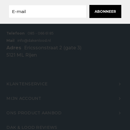
ABONNEER
Telefoon
085 - 066 61 85
Mail
info@dakenlood.nl
Adres
Ericssonstraat 2 (gate 3)
5121 ML Rijen
KLANTENSERVICE
MIJN ACCOUNT
ONS PRODUCT AANBOD
DAK & LOOD REVIEWS