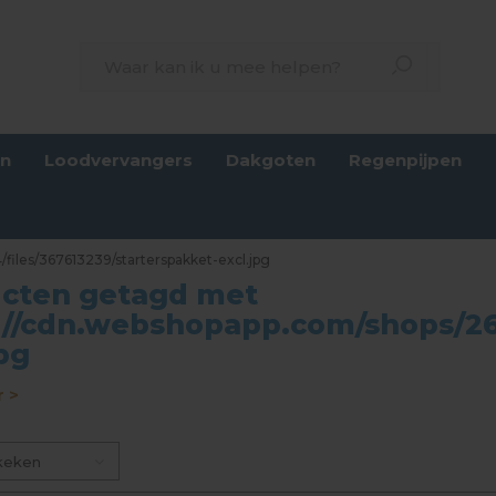
en
Loodvervangers
Dakgoten
Regenpijpen
files/367613239/starterspakket-excl.jpg
cten getagd met
://cdn.webshopapp.com/shops/265
jpg
 >
keken