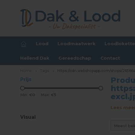
Lood
Loodmaatwerk
Loodlokett
Hellend Dak
Gereedschap
Contact
Home
Tags
https://cdn.webshopapp.com/shops/265664/
Produ
Prijs
https
excl.
Min: €
0
Max: €
5
Lees meer
Visual
Meest be