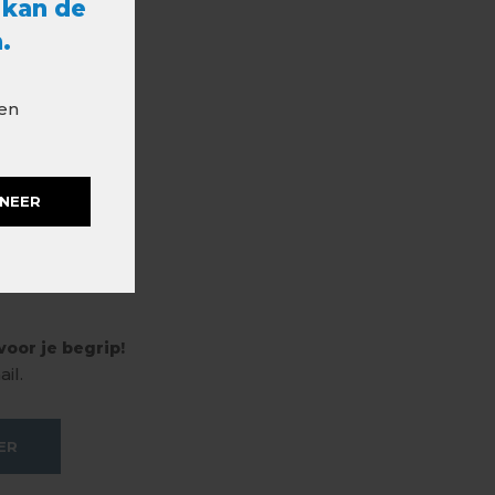
 kan de
.
 en
NEER
oor je begrip!
il.
ER