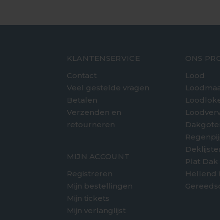
KLANTENSERVICE
ONS PR
Contact
Lood
Veel gestelde vragen
Loodmaa
Betalen
Loodlok
Verzenden en
Loodver
retourneren
Dakgote
e
Regenpi
Deklijst
MIJN ACCOUNT
Plat Dak
Registreren
Hellend
Mijn bestellingen
Gereeds
Mijn tickets
Mijn verlanglijst