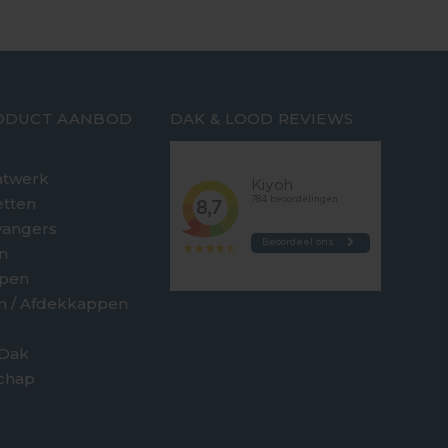
ODUCT AANBOD
DAK & LOOD REVIEWS
twerk
etten
vangers
n
jpen
en / Afdekkappen
 Dak
chap