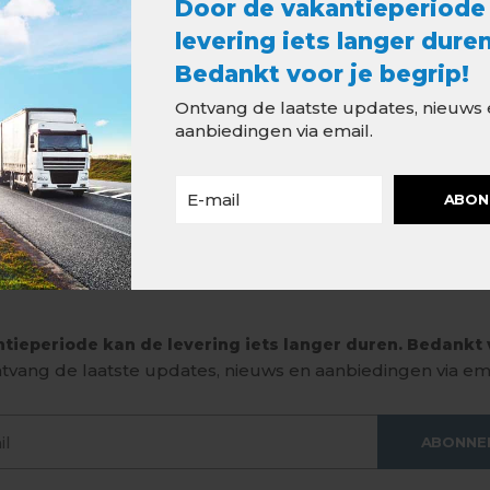
Door de vakantieperiode
levering iets langer duren
Bedankt voor je begrip!
Ontvang de laatste updates, nieuws
aanbiedingen via email.
ABON
tieperiode kan de levering iets langer duren. Bedankt v
tvang de laatste updates, nieuws en aanbiedingen via ema
ABONNE