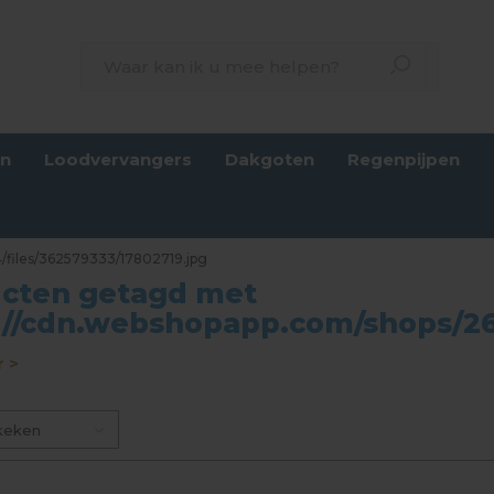
en
Loodvervangers
Dakgoten
Regenpijpen
/files/362579333/17802719.jpg
cten getagd met
://cdn.webshopapp.com/shops/26
 >
keken