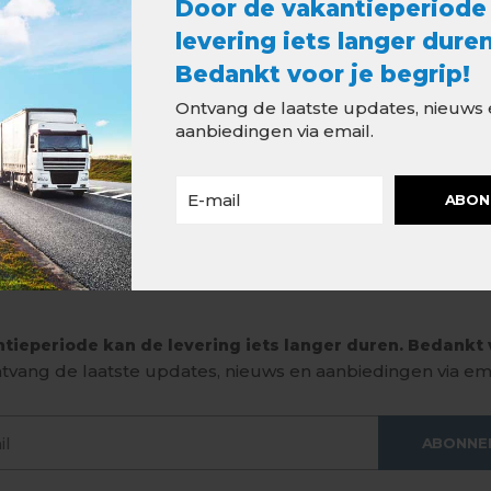
Door de vakantieperiode
levering iets langer duren
Bedankt voor je begrip!
Ontvang de laatste updates, nieuws
aanbiedingen via email.
ABON
tieperiode kan de levering iets langer duren. Bedankt v
tvang de laatste updates, nieuws en aanbiedingen via ema
ABONNE