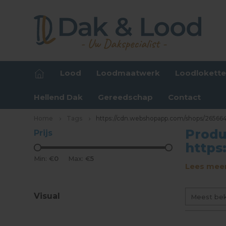
Lood
Loodmaatwerk
Loodlokett
Hellend Dak
Gereedschap
Contact
Home
Tags
https://cdn.webshopapp.com/shops/265664
Produ
Prijs
https
Min: €
0
Max: €
5
Lees meer
Visual
Meest be