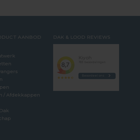
ODUCT AANBOD
DAK & LOOD REVIEWS
twerk
etten
vangers
n
jpen
en / Afdekkappen
 Dak
chap