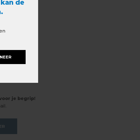
 kan de
.
 en
NEER
oor je begrip!
il.
ER