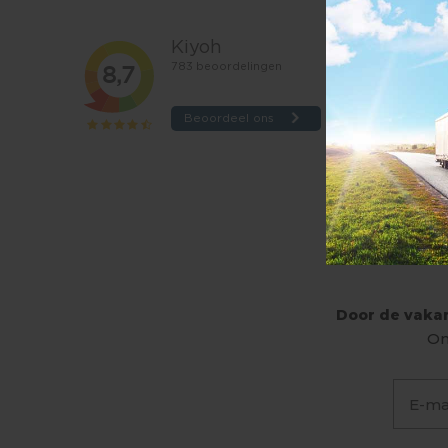
Door de vakan
On