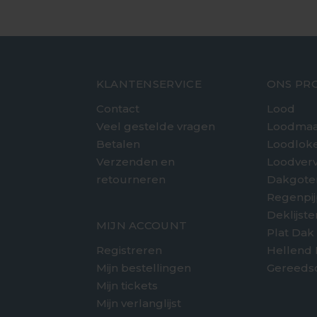
KLANTENSERVICE
ONS PR
Contact
Lood
Veel gestelde vragen
Loodmaa
Betalen
Loodlok
Verzenden en
Loodver
retourneren
Dakgote
e
Regenpi
Deklijst
MIJN ACCOUNT
Plat Dak
Registreren
Hellend
Mijn bestellingen
Gereeds
Mijn tickets
Mijn verlanglijst