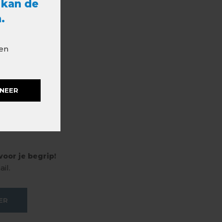
 kan de
.
 en
NEER
oor je begrip!
il.
ER