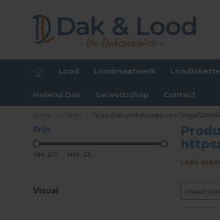
Lood
Loodmaatwerk
Loodlokett
Hellend Dak
Gereedschap
Contact
Home
Tags
https://cdn.webshopapp.com/shops/26566
Produ
Prijs
https
Min: €
0
Max: €
5
Lees meer
Visual
Meest be