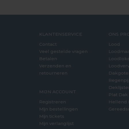
KLANTENSERVICE
ONS PR
Contact
Lood
Veel gestelde vragen
Loodmaa
Betalen
Loodlok
Verzenden en
Loodver
retourneren
Dakgote
e
Regenpi
Deklijst
MIJN ACCOUNT
Plat Dak
Registreren
Hellend
Mijn bestellingen
Gereeds
Mijn tickets
Mijn verlanglijst