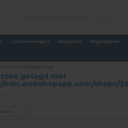
en
Loodvervangers
Dakgoten
Regenpijpen
4/files/362466299/bakgoot.png
cten getagd met
://cdn.webshopapp.com/shops/2
 >
keken