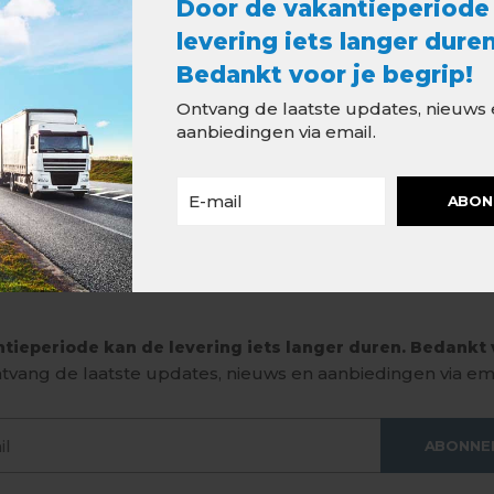
Door de vakantieperiode
levering iets langer duren
Bedankt voor je begrip!
Ontvang de laatste updates, nieuws
aanbiedingen via email.
ABON
tieperiode kan de levering iets langer duren. Bedankt v
tvang de laatste updates, nieuws en aanbiedingen via ema
ABONNE