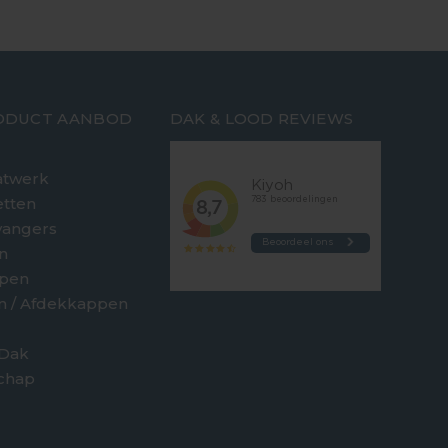
ODUCT AANBOD
DAK & LOOD REVIEWS
twerk
etten
vangers
n
jpen
en / Afdekkappen
 Dak
chap