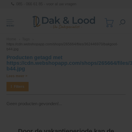
085 - 066 61 85 - voor al uw vragen
MENU
Home
Tags
https://cdn.webshopapp.com/shops/265664/files/362446970/bakgoot-
b44.jpg
Producten getagd met
https://cdn.webshopapp.com/shops/265664/files/
b44.jpg
Lees meer >
Filters
Geen producten gevonden!...
Door de vakantieperiode kan de