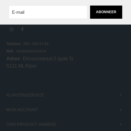
prijzen. Bestel snel en eenvoudig online bij
Dakenlood.nl.
ABONNEER
Telefoon
085 - 066 61 85
Mail
info@dakenlood.nl
Adres
Ericssonstraat 2 (gate 3)
5121 ML Rijen
KLANTENSERVICE
MIJN ACCOUNT
ONS PRODUCT AANBOD