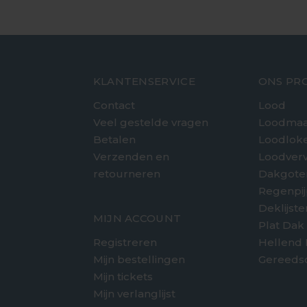
KLANTENSERVICE
ONS PR
Contact
Lood
Veel gestelde vragen
Loodmaa
Betalen
Loodlok
Verzenden en
Loodver
retourneren
Dakgote
e
Regenpi
Deklijst
MIJN ACCOUNT
Plat Dak
Registreren
Hellend
Mijn bestellingen
Gereeds
Mijn tickets
Mijn verlanglijst