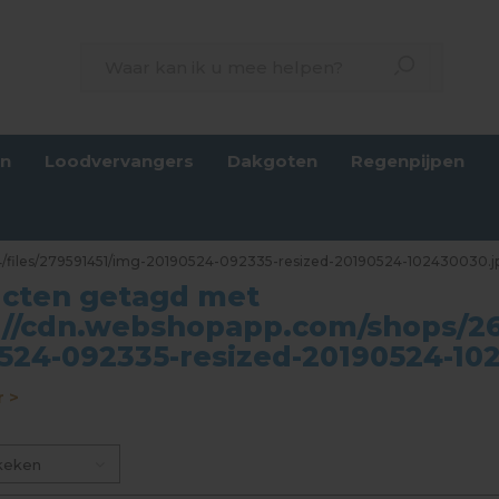
en
Loodvervangers
Dakgoten
Regenpijpen
4/files/279591451/img-20190524-092335-resized-20190524-102430030.j
cten getagd met
://cdn.webshopapp.com/shops/26
524-092335-resized-20190524-10
 >
keken