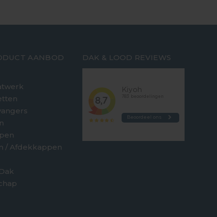
ODUCT AANBOD
DAK & LOOD REVIEWS
twerk
etten
vangers
n
jpen
en / Afdekkappen
 Dak
chap