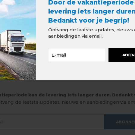
Door de vakantieperiode
levering iets langer duren
Bedankt voor je begrip!
Ontvang de laatste updates, nieuws
aanbiedingen via email.
ABON
tieperiode kan de levering iets langer duren. Bedankt v
tvang de laatste updates, nieuws en aanbiedingen via ema
ABONNE