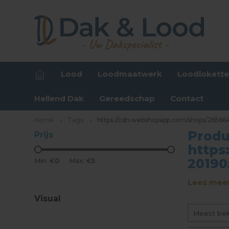
Lood
Loodmaatwerk
Loodlokett
Hellend Dak
Gereedschap
Contact
Home
Tags
https://cdn.webshopapp.com/shops/26566
Produ
Prijs
https
20190
Min: €
0
Max: €
5
Lees meer
Visual
Meest be