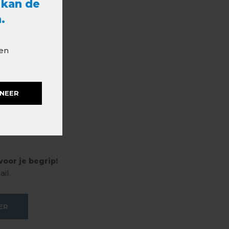
 kan de
.
 en
NEER
oor je begrip!
il.
ER