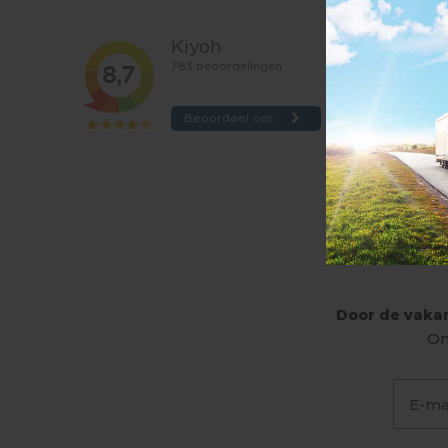
Door de vakan
On