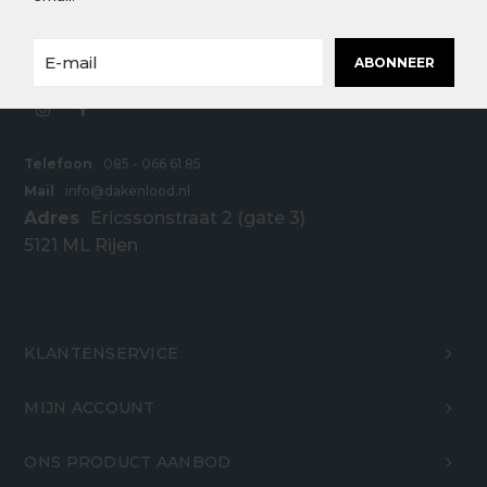
scherpe prijzen. Bestel snel en eenvoudig online
bij Dakenlood.nl.
ABONNEER
Telefoon
085 - 066 61 85
Mail
info@dakenlood.nl
Adres
Ericssonstraat 2 (gate 3)
5121 ML Rijen
KLANTENSERVICE
MIJN ACCOUNT
ONS PRODUCT AANBOD