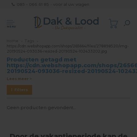
085 - 066 61 85 - voor al uw vragen
MENU
Home
Tags
https://cdn.webshopapp.com/shops/265664/files/278898520/img-
20190524-093036-resized-20190524-102433202.jpg
Producten getagd met
https://cdn.webshopapp.com/shops/26566
20190524-093036-resized-20190524-10243
Lees meer >
Filters
Geen producten gevonden!...
Door de vakantieperiode kan de