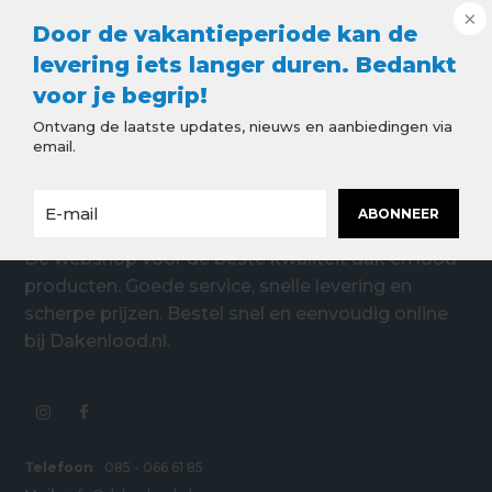
Door de vakantieperiode kan de
levering iets langer duren. Bedankt
voor je begrip!
Ontvang de laatste updates, nieuws en aanbiedingen via
email.
ABONNEER
De webshop voor de beste kwaliteit dak en lood
producten. Goede service, snelle levering en
scherpe prijzen. Bestel snel en eenvoudig online
bij Dakenlood.nl.
Telefoon
085 - 066 61 85