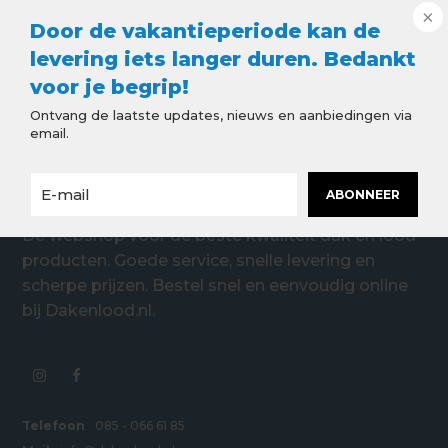
Door de vakantieperiode kan de
levering iets langer duren. Bedankt
voor je begrip!
Ontvang de laatste updates, nieuws en aanbiedingen via
email.
ABONNEER
De webshop voor de beste kwaliteit dak en lood
producten. Goede service, snelle levering en
scherpe prijzen. Bestel snel en eenvoudig online
bij Dakenlood.nl.
Telefoon
085 - 066 61 85