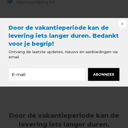
Klantwaardering
9,1!
Beschrijving
Door de vakantieperiode kan de
levering iets langer duren. Bedankt
Soldeerstaaf 250 gram
voor je begrip!
Soldeerstaaf om zink of koper met elkaar te
Ontvang de laatste updates, nieuws en aanbiedingen via
verbinden door middel van solderen.
email.
Maak bij het solderen tevens gebruik van
soldeervloeistof.
ABONNEER
Geschat verbruik: circa 1 staaf per meter solderen
Door de vakantieperiode kan de
levering iets langer duren.