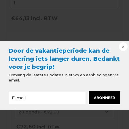
€64,13
incl. BTW
Handig voor bij uw
Door de vakantieperiode kan de
bestelling
levering iets langer duren. Bedankt
voor je begrip!
Ontvang de laatste updates, nieuws en aanbiedingen via
email.
Nokloket - Lood
ABONNEER
Maak een keuze:
*
€72,60
incl. BTW