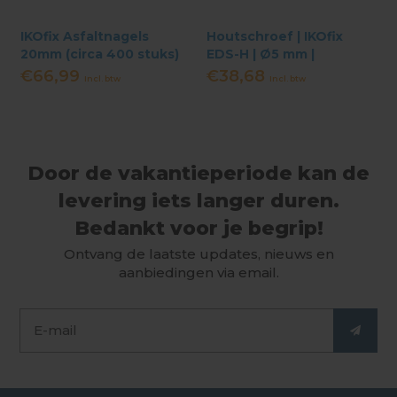
IKOfix Asfaltnagels
Houtschroef | IKOfix
20mm (circa 400 stuks)
EDS-H | Ø5 mm |
1000st|20mm TM 55mm
€66,99
€38,68
Incl. btw
Incl. btw
Door de vakantieperiode kan de
levering iets langer duren.
Bedankt voor je begrip!
Ontvang de laatste updates, nieuws en
aanbiedingen via email.