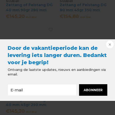
stubai
stubai
Zettang of Felstang DG
Zettang of Felstang DG
40 mm 90gr 280 mm
80 mm 45gr 350 mm
€145,20
€154,88
Incl. btw
Incl. btw
Door de vakantieperiode kan de
levering iets langer duren. Bedankt
voor je begrip!
Ontvang de laatste updates, nieuws en aanbiedingen via
email.
ABONNEER
stubai
Zettang of Felstang DG
40 mm 45gr 250 mm
€145,20
Incl. btw