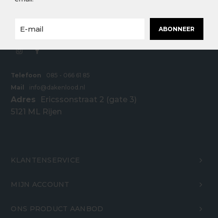
scherpe prijzen. Bestel snel en eenvoudig online
bij Dakenlood.nl.
ABONNEER
Telefoon
085 - 066 61 85
Mail
info@dakenlood.nl
Adres
Ericssonstraat 2 (gate 3)
5121 ML Rijen
KLANTENSERVICE
MIJN ACCOUNT
ONS PRODUCT AANBOD