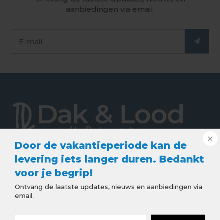
aanbiedingen via email.
Door de vakantieperiode kan de
De webshop voor de beste kwaliteit dak en lood
levering iets langer duren. Bedankt
producten. Goede service, snelle levering en
voor je begrip!
scherpe prijzen. Bestel snel en eenvoudig online
Ontvang de laatste updates, nieuws en aanbiedingen via
bij Dakenlood.nl.
email.