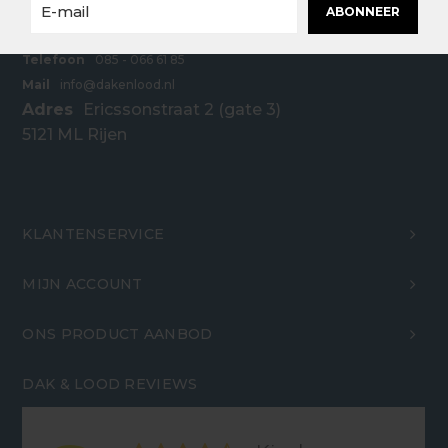
ABONNEER
Telefoon
085 - 066 61 85
Mail
info@dakenlood.nl
Adres
Ericssonstraat 2 (gate 3)
5121 ML Rijen
KLANTENSERVICE
MIJN ACCOUNT
ONS PRODUCT AANBOD
DAK & LOOD REVIEWS