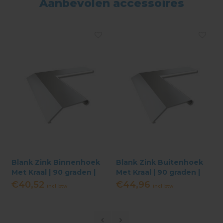
Aanbevolen accessoires
Blank Zink Binnenhoek
Blank Zink Buitenhoek
Met Kraal | 90 graden |
Met Kraal | 90 graden |
Kliksysteem
Kliksysteem
€40,52
€44,96
Incl. btw
Incl. btw