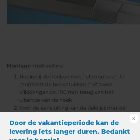
Montage-instructies:
Begin bij de hoeken met het monteren. U
monteert de hoekstukken met twee
klikklangen ca. 100 mm terug van het
uiteinde van de hoek.
Voor de aansluiting van de deklijst met de
hoekstukken zijn 2 verbindingsstukken
Door de vakantieperiode kan de
nodig die onder de uiteinden van de hoek
levering iets langer duren. Bedankt
geschoven worden.
De klikklang kan met 4 parkers worden