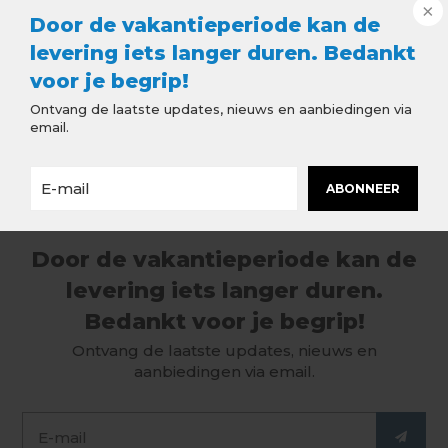
Door de vakantieperiode kan de
levering iets langer duren. Bedankt
Beschrijving
voor je begrip!
Ontvang de laatste updates, nieuws en aanbiedingen via
Bakgoot Muurbeugel - Met Lip -
email.
Verzinkt
ABONNEER
Door de vakantieperiode kan de
levering iets langer duren.
Bedankt voor je begrip!
Ontvang de laatste updates, nieuws en
aanbiedingen via email.