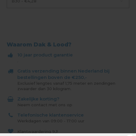
B30 - €4,28
Waarom Dak & Lood?
10 jaar product garantie
.
Gratis verzending binnen Nederland bij
bestellingen boven de €250,-
Exclusief lengtes vanaf 1,75 meter en zendingen
zwaarder dan 30 kilogram.
Zakelijke korting?
Neem contact met ons op
Telefonische klantenservice
Werkdagen van 09:00 - 17:00 uur
Klantwaardering
9,1!