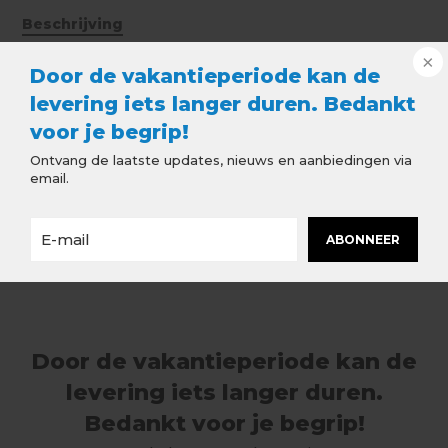
Beschrijving
Door de vakantieperiode kan de
Antraciet Aluminium Buitenhoek -
Mastgoot 333 - Haaks
levering iets langer duren. Bedankt
voor je begrip!
Antraciet Aluminium Buitenhoek -
Mastgoot M333 - Haaks
Ontvang de laatste updates, nieuws en aanbiedingen via
email.
Een buitenhoekstuk wordt gebruikt om een
haakse hoek te maken. De goten worden hierin
gelijmd.
ABONNEER
Door de vakantieperiode kan de
levering iets langer duren.
Bedankt voor je begrip!