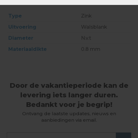
Type
Zink
Uitvoering
Walsblank
Diameter
N.v.t
Materiaaldikte
0.8 mm
Door de vakantieperiode kan de
levering iets langer duren.
Bedankt voor je begrip!
Ontvang de laatste updates, nieuws en
aanbiedingen via email.