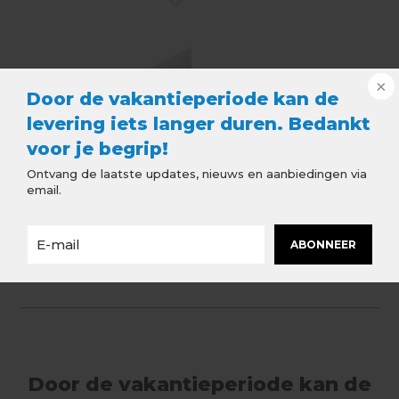
Door de vakantieperiode kan de
levering iets langer duren. Bedankt
voor je begrip!
Ontvang de laatste updates, nieuws en aanbiedingen via
email.
Zinken Regenpijp | HWA
ABONNEER
buis Ø60 mm Diverse
Lengtes
€19,94
Incl. btw
Door de vakantieperiode kan de