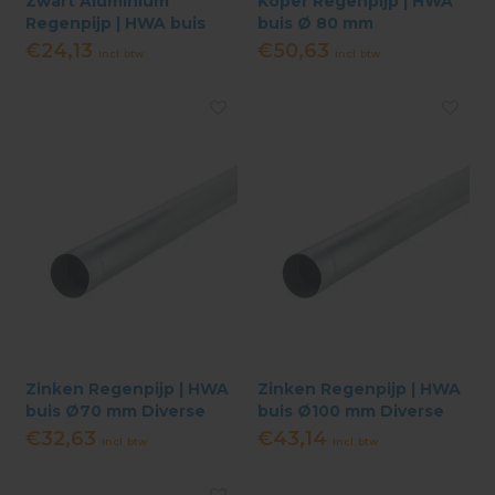
Zwart Aluminium
Koper Regenpijp | HWA
Regenpijp | HWA buis
buis Ø 80 mm
Ø80 mm
€24,13
€50,63
Incl. btw
Incl. btw
Zinken Regenpijp | HWA
Zinken Regenpijp | HWA
buis Ø70 mm Diverse
buis Ø100 mm Diverse
Lengtes
Lengtes
€32,63
€43,14
Incl. btw
Incl. btw