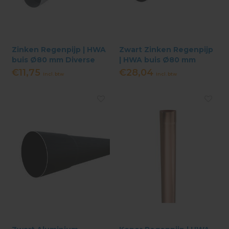
Zinken Regenpijp | HWA
Zwart Zinken Regenpijp
buis Ø80 mm Diverse
| HWA buis Ø80 mm
Lengtes
diverse Lengtes
€11,75
€28,04
Incl. btw
Incl. btw