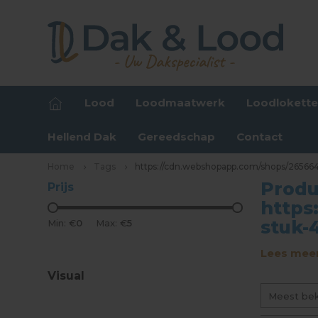
Lood
Loodmaatwerk
Loodlokett
Hellend Dak
Gereedschap
Contact
Home
Tags
https://cdn.webshopapp.com/shops/265664/
Produ
Prijs
https
stuk-
Min: €
0
Max: €
5
Lees meer
Visual
Meest be