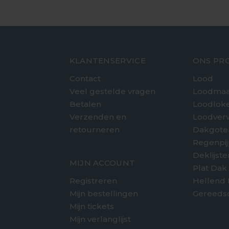
KLANTENSERVICE
ONS PR
Contact
Lood
Veel gestelde vragen
Loodmaa
Betalen
Loodlok
Verzenden en
Loodver
retourneren
Dakgote
e
Regenpi
Deklijst
MIJN ACCOUNT
Plat Dak
Registreren
Hellend
Mijn bestellingen
Gereeds
Mijn tickets
Mijn verlanglijst