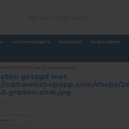
en
Loodvervangers
Dakgoten
Regenpijpen
files/281337439/t-stuk-45-graden-zink.jpg
cten getagd met
://cdn.webshopapp.com/shops/265
45-graden-zink.jpg
 >
keken