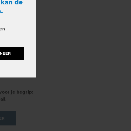
 kan de
.
 en
NEER
oor je begrip!
il.
ER