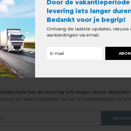
Door de vakantieperiode
levering iets langer duren
Bedankt voor je begrip!
Ontvang de laatste updates, nieuws
aanbiedingen via email.
ABON
tieperiode kan de levering iets langer duren. Bedankt v
tvang de laatste updates, nieuws en aanbiedingen via ema
ABONNE