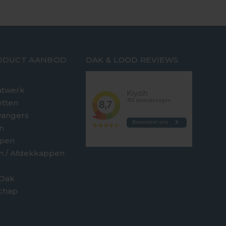
ODUCT AANBOD
DAK & LOOD REVIEWS
twerk
etten
vangers
n
jpen
en / Afdekkappen
 Dak
chap