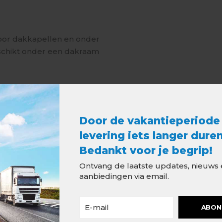
voor dakkapellen en onder
schikt onder een dakraam
ribbeld bladlood
Door de vakantieperiode
levering iets langer duren
Bedankt voor je begrip!
Ontvang de laatste updates, nieuws
aanbiedingen via email.
ABON
Aanbevolen accessoires