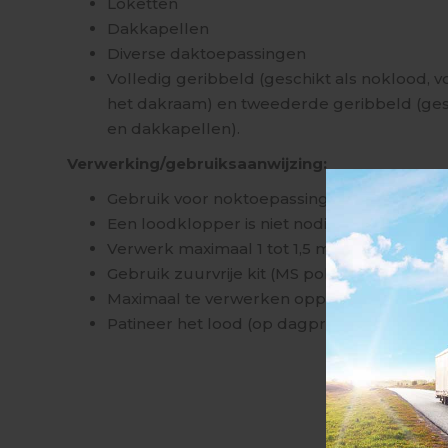
Loketten
Dakkapellen
Diverse daktoepassingen
Volledig geribbeld (geschikt als noklood, 
het dakraam) en tweederde geribbeld (ge
en dakkapellen).
Verwerking/gebruiksaanwijzing:
Gebruik voor noktoepassingen volledig ge
Een loodklopper is niet nodig
Verwerk maximaal 1 tot 1,5 meter lengte
Gebruik zuurvrije kit (MS polymeer)
Maximaal te verwerken oppervlakte 2 m²
Patineer het lood (op dagproductie)