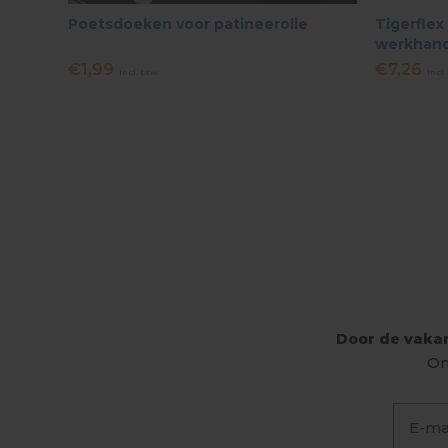
Poetsdoeken voor patineerolie
Tigerfle
werkhand
€1,99
€7,26
Incl. btw
Incl.
Door de vakan
On