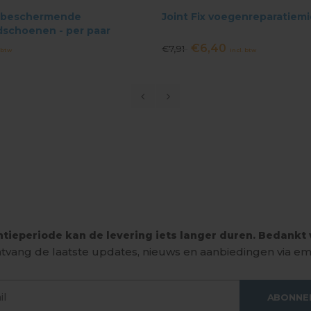
x beschermende
Joint Fix voegenreparatiem
schoenen - per paar
€6,40
€7,91
 btw
Incl. btw
tieperiode kan de levering iets langer duren. Bedankt v
tvang de laatste updates, nieuws en aanbiedingen via ema
ABONNE