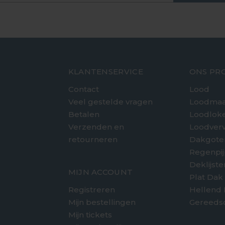
KLANTENSERVICE
ONS PR
Contact
Lood
Veel gestelde vragen
Loodmaa
Betalen
Loodlok
Verzenden en
Loodver
retourneren
Dakgote
e
Regenpi
Deklijst
MIJN ACCOUNT
Plat Dak
Registreren
Hellend
Mijn bestellingen
Gereeds
Mijn tickets