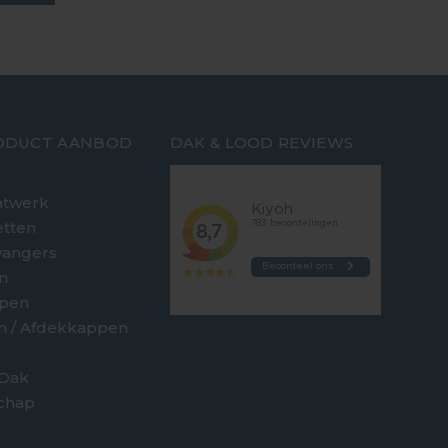
ODUCT AANBOD
DAK & LOOD REVIEWS
twerk
etten
vangers
n
jpen
en / Afdekkappen
 Dak
chap