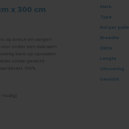
Merk
 cm x 300 cm
Type
Rol per palle
Breedte
kans op breuk en vangen
t voor onder een dakraam
Dikte
t weinig kans op opwaaien.
Lengte
danks solide gewicht
waardevast. 100%
Uitvoering
Gewicht
 nodig)