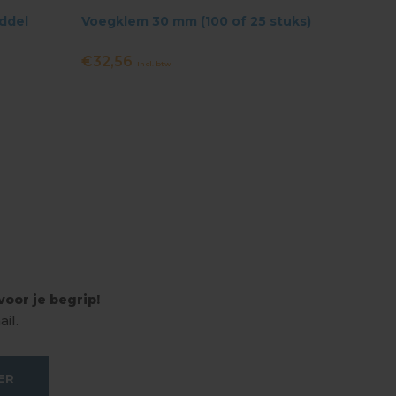
iddel
Voegklem 30 mm (100 of 25 stuks)
Patinee
€32,56
€18,0
Incl. btw
oor je begrip!
il.
ER