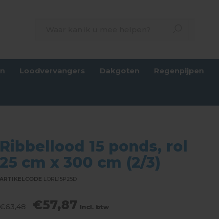
en
Loodvervangers
Dakgoten
Regenpijpen
Ribbellood 15 ponds, rol
25 cm x 300 cm (2/3)
ARTIKELCODE
LORL15P25D
€57,87
€63,48
Incl. btw