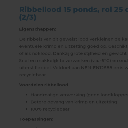
Ribbellood 15 ponds, rol 25
(2/3)
Eigenschappen:
De ribbels van dit gewalst lood verkleinen de 
eventuele krimp en uitzetting goed op. Geschik
of als noklood. Dankzij grote stijfheid en gewich
Snel en makkelijk te verwerken (v.a. -5°C) en on
uiterst flexibel. Voldoet aan NEN-EN12588 en is 
recyclebaar.
Voordelen ribbellood
Handmatige verwerking (geen loodklopper
Betere opvang van krimp en uitzetting
100% recyclebaar
Toepassingen: