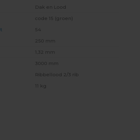
Dak en Lood
code 15 (groen)
t
54
250 mm
1,32 mm
3000 mm
Ribbellood 2/3 rib
11 kg