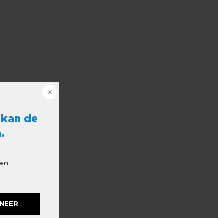
 kan de
.
 en
NEER