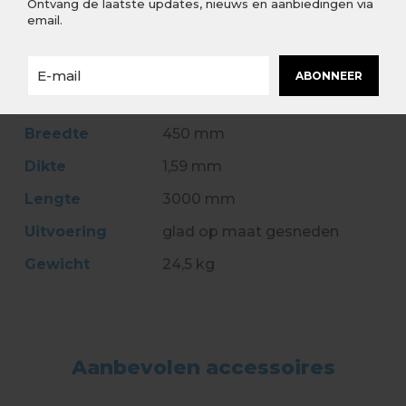
Ontvang de laatste updates, nieuws en aanbiedingen via
email.
Merk
Dak en Lood
Type
code 18 (geel)
ABONNEER
Rol per pallet
44
Breedte
450 mm
Dikte
1,59 mm
Lengte
3000 mm
Uitvoering
glad op maat gesneden
Gewicht
24,5 kg
Aanbevolen accessoires