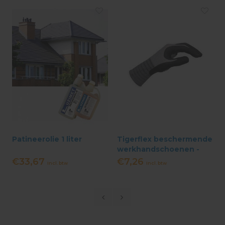
Patineerolie 1 liter
Tigerflex beschermende
werkhandschoenen -
per paar
€33,67
€7,26
Incl. btw
Incl. btw