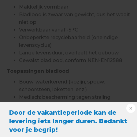
Makkelijk vormbaar
Bladlood is zwaar van gewicht, dus het waait
niet op
Verwerkbaar vanaf -5 °C
Onbeperkte recyclebaarheid (oneindige
levenscyclus)
Lange levensduur, overleeft het gebouw
Gewalst bladlood, conform NEN-EN12588
Toepassingen bladlood
Bouw: waterkerend (kozijn, spouw,
schoorsteen, loketten, enz.)
Medisch: bescherming tegen straling
(ziekenhuizen, tandartspraktijken)
Door de vakantieperiode kan de
Entertainment: geluidwerend (discotheken,
cruiseschepen)
levering iets langer duren. Bedankt
Watersport | machinebouw: ballastlood
voor je begrip!