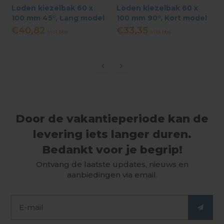
Loden kiezelbak 60 x
Loden kiezelbak 60 x
100 mm 45°, Lang model
100 mm 90°, Kort model
450 mm
300 mm
€40,82
€33,35
Incl. btw
Incl. btw
Door de vakantieperiode kan de
levering iets langer duren.
Bedankt voor je begrip!
Ontvang de laatste updates, nieuws en
aanbiedingen via email.