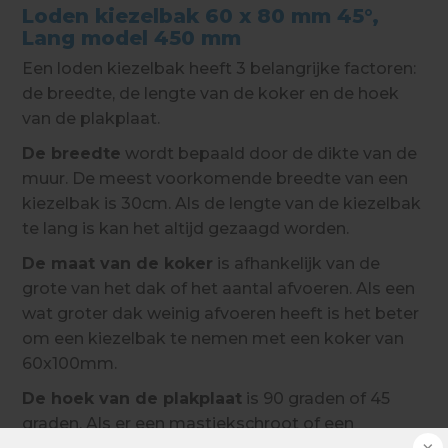
Loden kiezelbak 60 x 80 mm 45°,
Lang model 450 mm
Een loden kiezelbak heeft 3 belangrijke factoren:
de breedte, de lengte van de koker en de hoek
van de plakplaat.
De breedte
wordt bepaald door de dikte van de
muur. De meest voorkomende breedte van een
kiezelbak is 30cm. Als de lengte van de kiezelbak
te lang is kan het altijd gezaagd worden.
De maat van de koker
is afhankelijk van de
grote van het dak of het aantal afvoeren. Als een
wat groter dak weinig afvoeren heeft is het beter
om een kiezelbak te nemen met een koker van
60x100mm.
De hoek van de plakplaat
is 90 graden of 45
graden. Als er een mastiekschroot of een