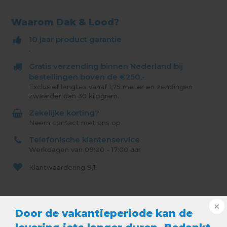
Waarom Dak & Lood?
10 jaar product garantie
.
Gratis verzending binnen Nederland bij
bestellingen boven de €250,-
Exclusief lengtes vanaf 1,75 meter en zendingen
zwaarder dan 30 kilogram.
Zakelijke korting?
Neem contact met ons op
Telefonische klantenservice
Werkdagen van 09:00 - 17:00 uur
Klantwaardering
9,1!
Beschrijving
Door de vakantieperiode kan de