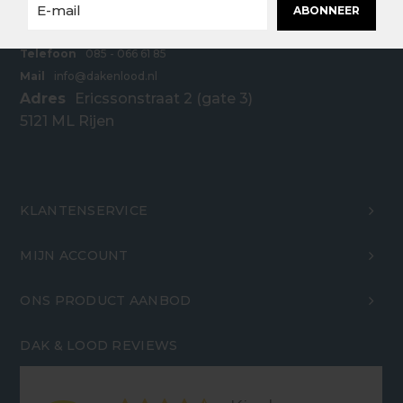
ABONNEER
Telefoon
085 - 066 61 85
Mail
info@dakenlood.nl
Adres
Ericssonstraat 2 (gate 3)
5121 ML Rijen
KLANTENSERVICE
MIJN ACCOUNT
ONS PRODUCT AANBOD
DAK & LOOD REVIEWS