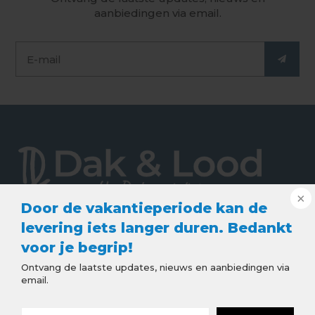
aanbiedingen via email.
Door de vakantieperiode kan de
De webshop voor de beste kwaliteit dak en lood
levering iets langer duren. Bedankt
producten. Goede service, snelle levering en
voor je begrip!
scherpe prijzen. Bestel snel en eenvoudig online
Ontvang de laatste updates, nieuws en aanbiedingen via
bij Dakenlood.nl.
email.