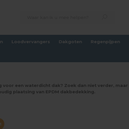
en
Loodvervangers
Dakgoten
Regenpijpen
g voor een waterdicht dak? Zoek dan niet verder, maar 
oudig plaatsing van EPDM dakbedekking.
M