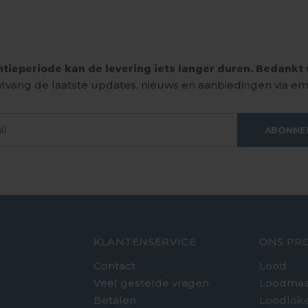
tieperiode kan de levering iets langer duren. Bedankt v
tvang de laatste updates, nieuws en aanbiedingen via ema
ABONNE
KLANTENSERVICE
ONS PR
Contact
Lood
Veel gestelde vragen
Loodmaa
Betalen
Loodlok