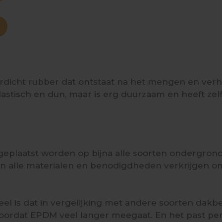
M
erdicht rubber dat ontstaat na het mengen en verh
lastisch en dun, maar is erg duurzaam en heeft ze
plaatst worden op bijna alle soorten ondergronde
n alle materialen en benodigdheden verkrijgen o
el is dat in vergelijking met andere soorten dak
 doordat EPDM veel langer meegaat. En het past perf