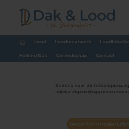
Lood
Loodmaatwerk
Loodlokett
Hellend Dak
Gereedschap
Contact
Zoekt u naar de totaaloplossin
unieke eigenschappen en eenv
Bestel hier Hertalan EPD