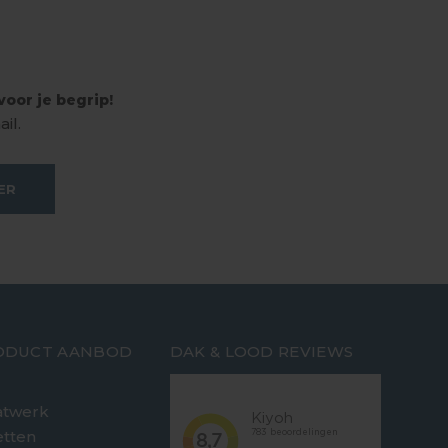
oor je begrip!
il.
ER
ODUCT AANBOD
DAK & LOOD REVIEWS
twerk
etten