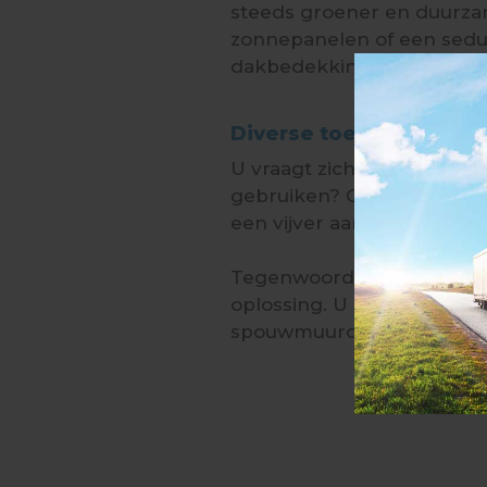
steeds groener en duurzame
zonnepanelen of een sedu
dakbedekking is daar pri
Diverse toepassingen
U vraagt zich nu vast af; 
gebruiken? Ook dat heeft
een vijver aan te leggen o
Tegenwoordig wordt lucht
oplossing. U kunt EPDM bij
spouwmuurconstructies en