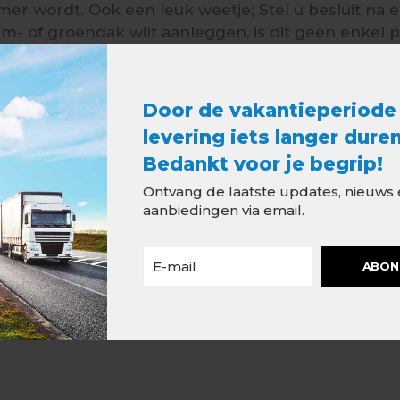
r wordt. Ook een leuk weetje; Stel u besluit na e
m- of groendak wilt aanleggen, is dit geen enkel
ma tegen bestand.
Door de vakantieperiode
levering iets langer duren
Als EPDM echt zoveel voordelen heeft, kan ik dit ni
 dak en Lood voor u uitgezocht. EPDM dakbedekki
Bedankt voor je begrip!
f als ondergrond te gebruiken voor bijvoorbeeld ee
Ontvang de laatste updates, nieuws
aanbiedingen via email.
dicht bouwen steeds meer de standaard, ook daa
voorbeeld plaatsen bij houten en aluminium kozijn
ABON
 dakkapellen.