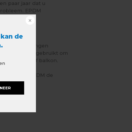
en paar jaar dat u
 probleem. EPDM
 kan de
.
et voor meer dingen
ng wordt veel gebruikt om
n dakterras of balkon.
 en
rvoor biedt EPDM de
en of in
NEER