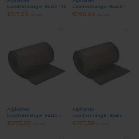
Alphaflex
Alphaflex
Loodvervanger Basic - 15
Loodvervanger Basic -
cm x 10 meter - Grijs
25 cm x 10 meter - Zwart
€117,99
€196,64
Incl. btw
Incl. btw
Alphaflex
Alphaflex
Loodvervanger Basic -
Loodvervanger Basic -
35 cm x 10 meter - Zwart
20 cm x 10 meter - Zwart
€275,29
€157,30
Incl. btw
Incl. btw