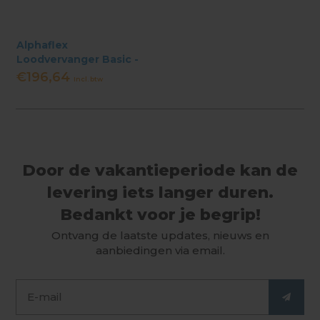
Alphaflex
Loodvervanger Basic -
25 cm x 10 meter - Grijs
€196,64
Incl. btw
Door de vakantieperiode kan de
levering iets langer duren.
Bedankt voor je begrip!
Ontvang de laatste updates, nieuws en
aanbiedingen via email.