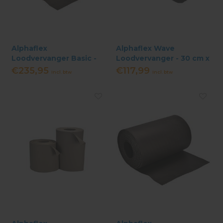
Alphaflex
Alphaflex Wave
Loodvervanger Basic -
Loodvervanger - 30 cm x
30 cm x 10 meter - Zwart
5 meter - Zwart
€235,95
€117,99
Incl. btw
Incl. btw