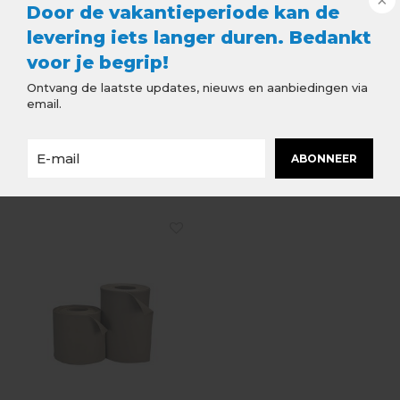
Door de vakantieperiode kan de
levering iets langer duren. Bedankt
voor je begrip!
Ontvang de laatste updates, nieuws en aanbiedingen via
email.
Alphaflex
Alphaflex
ABONNEER
Loodvervanger Basic -
Loodvervanger Basic -
35 cm x 10 meter - Grijs
20 cm x 10 meter - Grijs
€275,29
€157,30
Incl. btw
Incl. btw